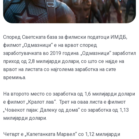
Според Светската база за филмски податоци ИМДБ,
филмот „Одмазници“ е на врвот според
заработувачката во 2019 година. „Одмазници“ заработил
приход од 2,8 милијарди долари, со што се најде на
врвот на листата со најголема заработка на сите
времиња.
На второто место со заработка од 1,6 милијарди долари
е филмот „Кралот лав“. Трет на оваа листа е филмот
„Човекот пајак: Далеку од дома“ со заработка од 1,13
милијарди долари.
Четврт е „Капетанката Марвел“ со 1,12 милијарди