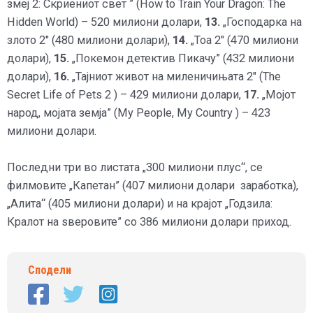
змеј 2: Скриениот свет ” (How to Train Your Dragon: The
Hidden World) – 520 милиони долари,
13.
„Господарка на
злото 2″ (480 милиони долари),
14.
„Тоа 2″ (470 милиони
долари),
15.
„Покемон детектив Пикачу” (432 милиони
долари),
16.
„Тајниот живот на миленичињата 2″ (The
Secret Life of Pets 2 ) – 429 милиони долари,
17.
„Мојот
народ, мојата земја” (My People, My Country ) – 423
милиони долари.
Последни три во листата „300 милиони плус“, се
филмовите „Капетан” (407 милиони долари заработка),
„Алита“ (405 милиони долари) и на крајот „Годзила:
Кралот на ѕверовите” со 386 милиони долари приход.
Сподели