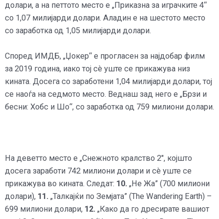
долари, а на петтото место е „Приказна за играчките 4“
со 1,07 милијарди долари. Аладин е на шестото место
со заработка од 1,05 милијарди долари.
Според ИМДБ, „Џокер“ е прогласен за најдобар филм
за 2019 година, иако тој сè уште се прикажува низ
кината. Досега со заработени 1,04 милијарди долари, тој
се наоѓа на седмото место. Веднаш зад него е „Брзи и
бесни: Хобс и Шо“, со заработка од 759 милиони долари.
На деветто место е „Снежното кралство 2″, којшто
досега заработи 742 милиони долари и сè уште се
прикажува во кината. Следат:
10.
„Не Жа” (700 милиони
долари),
11.
„Талкајќи по Земјата” (The Wandering Earth) –
699 милиони долари,
12.
„Како да го дресирате вашиот