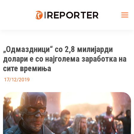
Skip
to
content
Mai
Me
„Одмаздници“ со 2,8 милијарди
долари е со најголема заработка на
сите времиња
17/12/2019