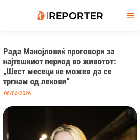
Skip
to
content
Mai
Me
Рада Манојловиќ проговори за
најтешкиот период во животот:
„Шест месеци не можев да се
тргнам од лекови“
06/06/2026