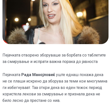
Пејачката отворено зборуваше за борбата со таблетите
за смирување и испрати важна порака до јавноста
Пејачката
Рада Манојловиќ
уште еднаш покажа дека
не се плаши искрено да зборува за теми кои многумина
ги избегнуваат. Таа откри дека во еден тежок период
користела лекови за смирување и признала дека не
било лесно да престане со нив.