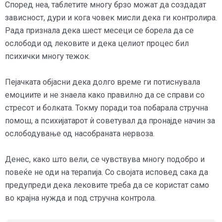
Според неа, таблетите многу брзо можат да создадат
зависност, дури и кога човек мисли дека ги контролира.
Рада признала дека шест месеци се борела да се
ослободи од лековите и дека целиот процес бил
психички многу тежок.
Пејачката објасни дека долго време ги потиснувала
емоциите и не знаела како правилно да се справи со
стресот и болката. Токму поради тоа побарала стручна
помош, а психијатарот ѝ советувал да пронајде начин за
ослободување од насобраната нервоза.
Денес, како што вели, се чувствува многу подобро и
повеќе не оди на терапија. Со својата исповед сака да
предупреди дека лековите треба да се користат само
во крајна нужда и под стручна контрола.