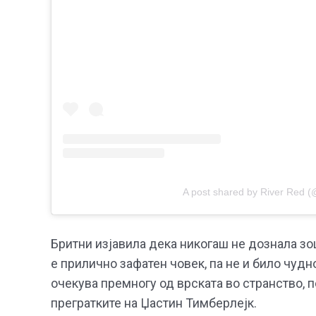
A post shared by River Red (
Бритни изјавила дека никогаш не дознала зош
е прилично зафатен човек, па не и било чудн
очекува премногу од врската во странство, 
прегратките на Џастин Тимберлејк.