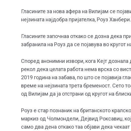
Гласините за нова афера на Вилијам се појави
нејзината најдобра пријателка, Роуз Ханбери.
Гласините започнаа откако се дозна дека при
забранила на Роуз да се појавува во кругот н
Според анонимни извори, кога Кејт дознала д
рекол дека целата работа нема врска со вист
2019 година на забава, по што се појавија гл
време на нејзината трета бременост. Сето то
од Вилијам да ја отстрани од кругот на блиск
Роуз е стар познаник на британското кралско
маркиз од Чолмондели, Дејвид Роксавиџ, кој
само два дена откако таа објави дека чекаат