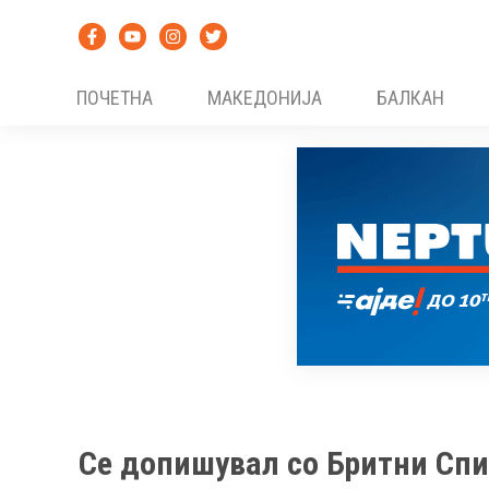
Skip
to
content
ПОЧЕТНА
МАКЕДОНИЈА
БАЛКАН
Се допишувал со Бритни Спирс