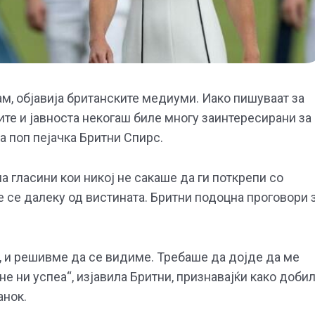
ам, објавија британските медиуми. Иако пишуваат за
те и јавноста некогаш биле многу заинтересирани за
а поп пејачка Бритни Спирс.
на гласини кои никој не сакаше да ги поткрепи со
е се далеку од вистината. Бритни подоцна проговори 
 и решивме да се видиме. Требаше да дојде да ме
не ни успеа“, изјавила Бритни, признавајќи како доби
анок.