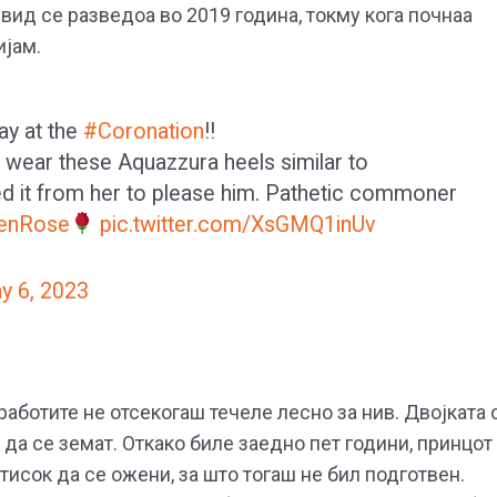
јвид се разведоа во 2019 година, токму кога почнаа
ијам.
ay at the
#Coronation
!!
 wear these Aquazzura heels similar to
d it from her to please him. Pathetic commoner
enRose
pic.twitter.com/XsGMQ1inUv
y 6, 2023
работите не отсекогаш течеле лесно за нив. Двојката 
да се земат. Откако биле заедно пет години, принцот 
исок да се ожени, за што тогаш не бил подготвен.