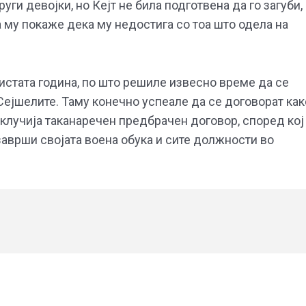
руги девојки, но Кејт не била подготвена да го загуби,
 му покаже дека му недостига со тоа што одела на
 истата година, по што решиле извесно време да се
 Сејшелите. Таму конечно успеале да се договорат как
е склучија таканаречен предбрачен договор, според кој
 заврши својата воена обука и сите должности во