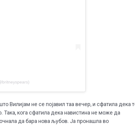
@britneyspears)
то Вилијам не се појавил таа вечер, и сфатила дека т
о. Така, кога сфатила дека навистина не може да
почнала да бара нова љубов. Ја пронашла во