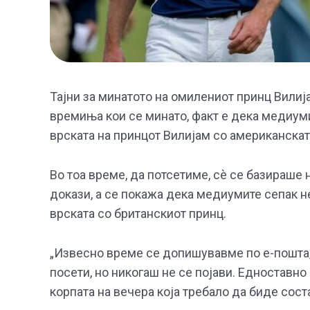
Тајни за минатото на омилениот принц Вилиј
времиња кои се минато, факт е дека медиуми
врската на принцот Вилијам со американскат
Во тоа време, да потсетиме, сè се базираше 
докази, а се покажа дека медиумите сепак н
врската со британскиот принц.
„Извесно време се допишувавме по е-пошта,
посети, но никогаш не се појави. Едноставно 
корпата на вечера која требало да биде сост