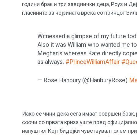
години брак и три заеднички деца, Роуз и Де
гласините за нејзината врска со принцот Вил
Witnessed a glimpse of my future tod
Also it was William who wanted me to
Meghan’s whereas Kate directly copie
as always.
#PrinceWilliamAffair
#Que
— Rose Hanbury (@HanburyRose)
Ma
Иако се чини дека сега имаат совршен брак, 
соочи со првата криза уште пред официјално 
напуштил Кејт бидејќи чувствувал голем прит