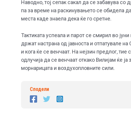
Наводно, тој сепак сакал да се забавува со д
па за време на раскинувањето се обидела да
места каде знаела дека ќе го сретне.
Тактиката успеала и парот се смирил во јуни
држат настрана од јавноста и отпатувале на
и кога ќе се венчаат. На нејзин предлог, ти
одлучија да се венчаат откако Вилијам ќе ја
морнарицата и воздухопловните сили.
Сподели