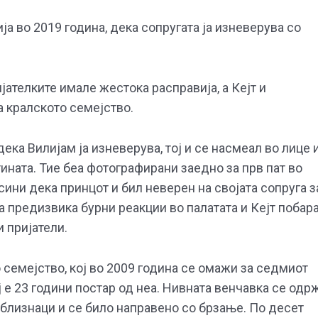
ја во 2019 година, дека сопругата ја изневерува со
јателките имале жестока расправија, а Кејт и
а кралското семејство.
ека Вилијам ја изневерува, тој и се насмеал во лице 
ината. Тие беа фотографирани заедно за прв пат во
асини дека принцот и бил неверен на својата сопруга з
а предизвика бурни реакции во палатата и Кејт побар
и пријатели.
 семејство, кој во 2009 година се омажи за седмиот
 е 23 години постар од неа. Нивната венчавка се одр
 близнаци и се било направено со брзање. По десет