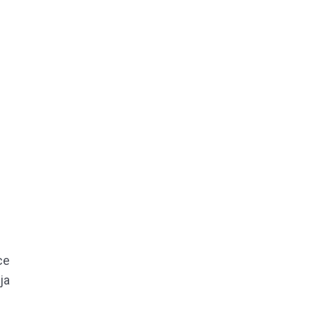
се
ја