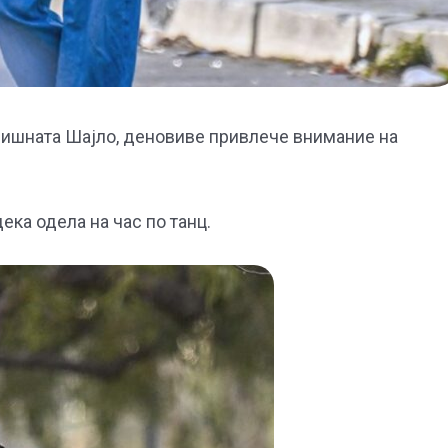
одишната Шајло, деновиве привлече внимание на
ека одела на час по танц.