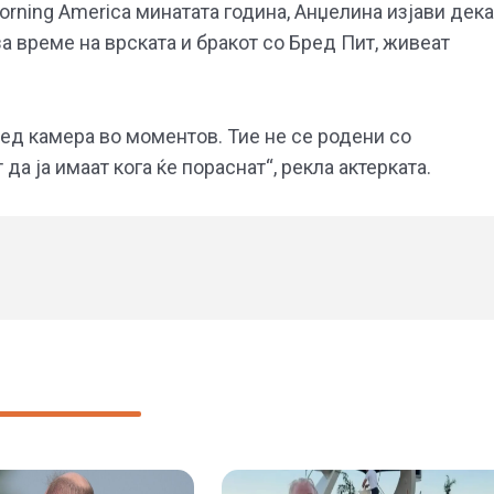
orning America минатата година, Анџелина изјави дека
за време на врската и бракот со Бред Пит, живеат
ред камера во моментов. Тие не се родени со
а ја имаат кога ќе пораснат“, рекла актерката.