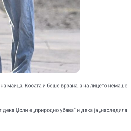
а маица. Косата и беше врзана, а на лицето немаше
 дека Џоли е „природно убава“ и дека ја „наследила