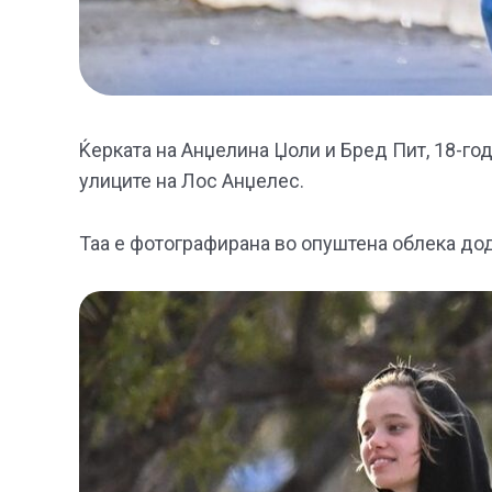
Ќерката на Анџелина Џоли и Бред Пит, 18-г
улиците на Лос Анџелес.
Таа е фотографирана во опуштена облека дод