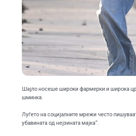
Шајло носеше широки фармерки и широка црн
шминка.
Луѓето на социјалните мрежи често пишуваат
убавината од нејзината мајка“.