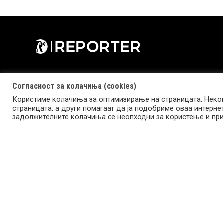
Согласност за колачиња (cookies)
Користиме колачиња за оптимизирање на страницата. Некои
страницата, а други помагаат да ја подобриме оваа интерне
Copyright © 2026 Reporter.mk | Member of Clip Media Group
задолжителните колачиња се неопходни за користење и при