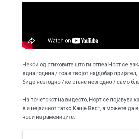
Некои од стиховите што ги отпеа Норт се вака
една година / тоа е твојот најдобар пријател
биде незгодно / ќе стане незгодно / само бл
На почетокот на видеото, Норт се појавува ка
е и нејзиниот татко Канје Вест, а можете да 
носи на рамениците.