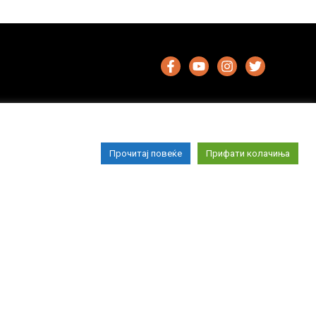
Прочитај повеќе
Прифати колачиња
Импресум
Маркетинг
Контакт
Услови за користење