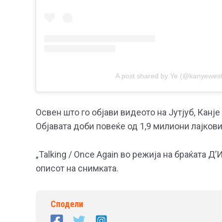
A post shared by Ye (@kanyewest
Освен што го објави видеото на Јутјуб, Канје
Објавата доби повеќе од 1,9 милиони лајкови
„Talking / Once Again во режија на браќата Д
описот на снимката.
Сподели