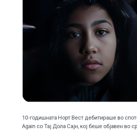
10-годишната Норт Вест дебитираше во спотот
Again со Тај Дола Сајн, кој беше објавен во 