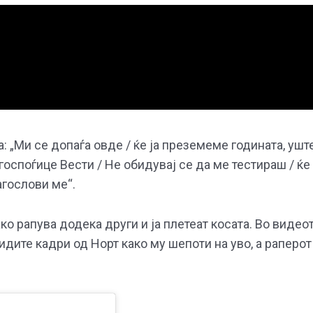
: „Ми се допаѓа овде / ќе ја преземеме годината, ушт
, госпоѓице Вести / Не обидувај се да ме тестираш / ќе
агослови ме“.
ко рапува додека други и ја плетеат косата. Во видео
видите кадри од Норт како му шепоти на уво, а раперот 