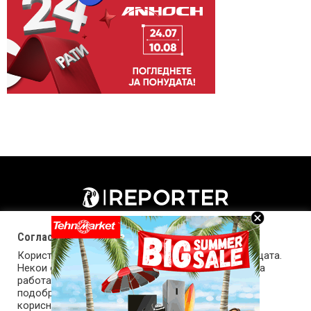
Согласност за колачиња (cookies)
Користиме колачиња за оптимизирање на страницата.
Некои од колачињата се од суштинско значење за
работата на страницата, а други помагаат да ја
подобриме оваа интернет страница и вашето
корисничко искуство. Напомена: задолжителните