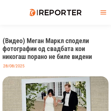
Skip
to
content
Mai
Me
(Видео) Меган Маркл сподели
фотографии од свадбата кои
никогаш порано не биле видени
28/08/2025