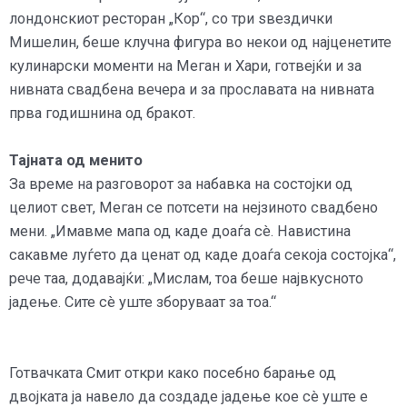
лондонскиот ресторан „Кор“, со три ѕвездички
Мишелин, беше клучна фигура во некои од најценетите
кулинарски моменти на Меган и Хари, готвејќи и за
нивната свадбена вечера и за прославата на нивната
прва годишнина од бракот.
Тајната од менито
За време на разговорот за набавка на состојки од
целиот свет, Меган се потсети на нејзиното свадбено
мени. „Имавме мапа од каде доаѓа сè. Навистина
сакавме луѓето да ценат од каде доаѓа секоја состојка“,
рече таа, додавајќи: „Мислам, тоа беше највкусното
јадење. Сите сè уште зборуваат за тоа.“
Готвачката Смит откри како посебно барање од
двојката ја навело да создаде јадење кое сè уште е