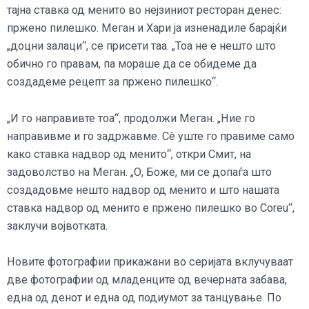
тајна ставка од менито во нејзиниот ресторан денес:
пржено пилешко. Меган и Хари ја изненадиле барајќи
„доцни залаци“, се присети таа. „Тоа не е нешто што
обично го правам, па мораше да се обидеме да
создадеме рецепт за пржено пилешко“.
„И го направивте тоа“, продолжи Меган. „Ние го
направивме и го задржавме. Сè уште го правиме само
како ставка надвор од менито“, откри Смит, на
задоволство на Меган. „О, Боже, ми се допаѓа што
создадовме нешто надвор од менито и што нашата
ставка надвор од менито е пржено пилешко во Coreu“,
заклучи војвотката.
Новите фотографии прикажани во серијата вклучуваат
две фотографии од младенците од вечерната забава,
една од денот и една од подиумот за танцување. По