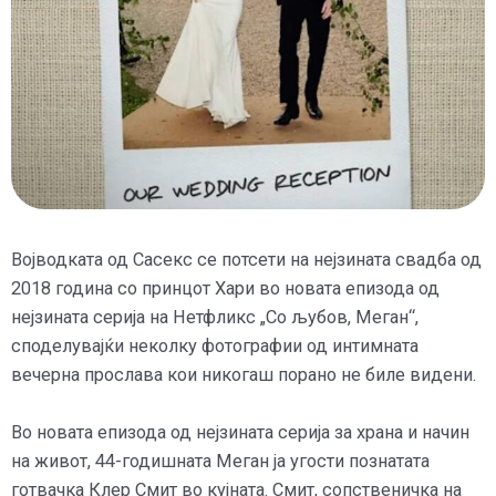
Војводката од Сасекс се потсети на нејзината свадба од
2018 година со принцот Хари во новата епизода од
нејзината серија на Нетфликс „Со љубов, Меган“,
споделувајќи неколку фотографии од интимната
вечерна прослава кои никогаш порано не биле видени.
Во новата епизода од нејзината серија за храна и начин
на живот, 44-годишната Меган ја угости познатата
готвачка Клер Смит во кујната. Смит, сопственичка на