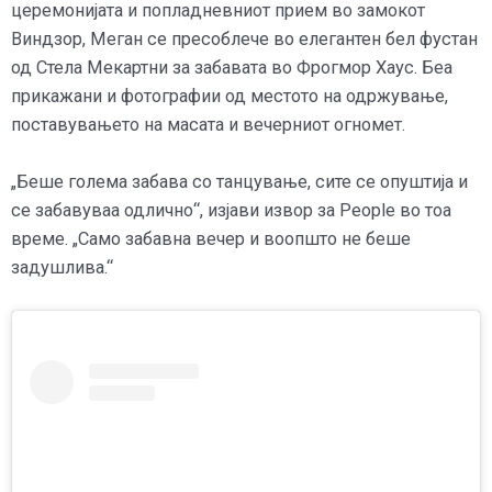
церемонијата и попладневниот прием во замокот
Виндзор, Меган се пресоблече во елегантен бел фустан
од Стела Мекартни за забавата во Фрогмор Хаус. Беа
прикажани и фотографии од местото на одржување,
поставувањето на масата и вечерниот огномет.
„Беше голема забава со танцување, сите се опуштија и
се забавуваа одлично“, изјави извор за People во тоа
време. „Само забавна вечер и воопшто не беше
задушлива.“