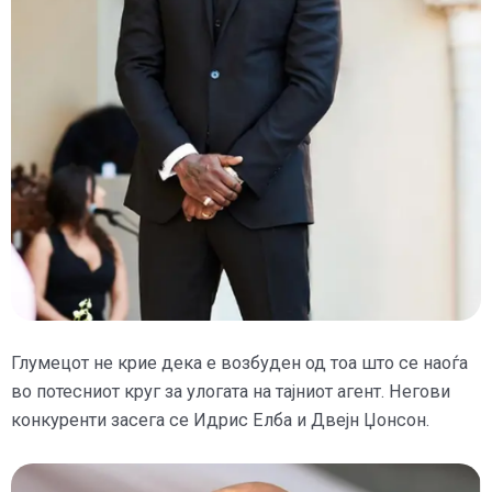
Глумецот не крие дека е возбуден од тоа што се наоѓа
во потесниот круг за улогата на тајниот агент. Негови
конкуренти засега се Идрис Елба и Двејн Џонсон.