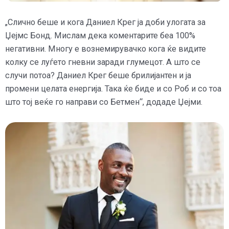
„Слично беше и кога Даниел Крег ја доби улогата за
Џејмс Бонд. Мислам дека коментарите беа 100%
негативни. Многу е вознемирувачко кога ќе видите
колку се луѓето гневни заради глумецот. А што се
случи потоа? Даниел Крег беше брилијантен и ја
промени целата енергија. Така ќе биде и со Роб и со тоа
што тој веќе го направи со Бетмен“, додаде Џејми.