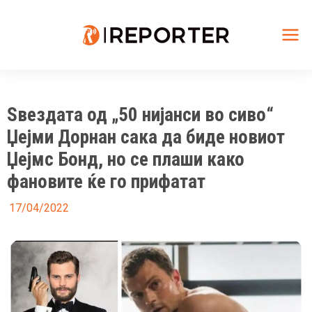
Skip
to
content
Mai
Me
Ѕвездата од „50 нијанси во сиво“
Џејми Дорнан сака да биде новиот
Џејмс Бонд, но се плаши како
фановите ќе го прифатат
17/04/2022