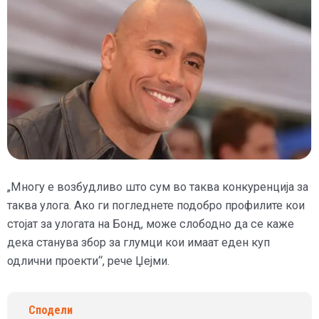
„Многу е возбудливо што сум во таква конкуренција за
таква улога. Ако ги погледнете подобро профилите кои
стојат за улогата на Бонд, може слободно да се каже
дека станува збор за глумци кои имаат еден куп
одлични проекти“, рече Џејми.
Сподели