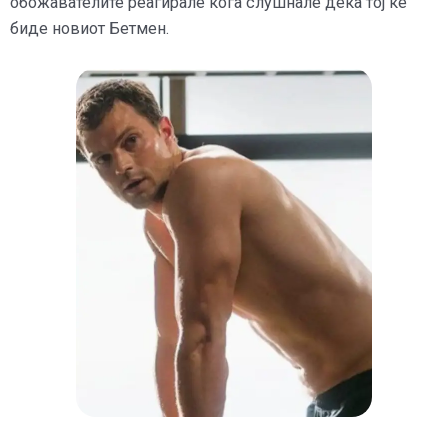
обожавателите реагирале кога слушнале дека тој ќе
биде новиот Бетмен.