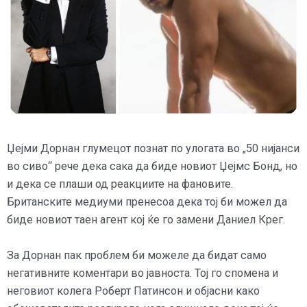
Џејми Дорнан глумецот познат по улогата во „50 нијанси
во сиво“ рече дека сака да биде новиот Џејмс Бонд, но
и дека се плаши од реакциите на фановите.
Британските медиуми пренесоа дека тој би можел да
биде новиот таен агент кој ќе го замени Даниел Крег.
За Дорнан пак проблем би можеле да бидат само
негативните коментари во јавноста. Тој го спомена и
неговиот колега Роберт Патинсон и објасни како