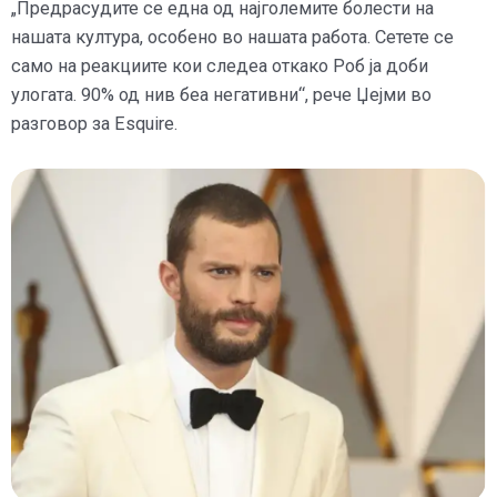
„Предрасудите се една од најголемите болести на
нашата култура, особено во нашата работа. Сетете се
само на реакциите кои следеа откако Роб ја доби
улогата. 90% од нив беа негативни“, рече Џејми во
разговор за Esquire.