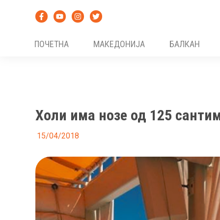
Skip
to
content
ПОЧЕТНА
МАКЕДОНИЈА
БАЛКАН
Холи има нозе од 125 санти
15/04/2018