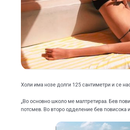
Холи има нозе долги 125 сантиметри и се нао
„Во основно школо ме малтретираа. Бев повис
потсмев. Во второ одделение бев повисока и 