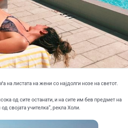
ѓа на листата на жени со најдолги нозе на светот.
ока од сите останати, и на сите им бев предмет на
од својата учителка“, рекла Холи.