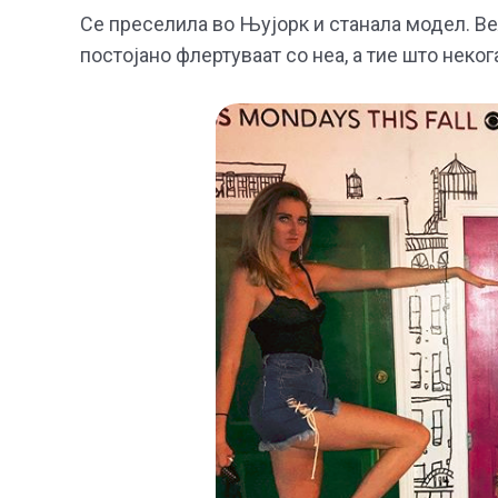
Се преселила во Њујорк и станала модел. В
постојано флертуваат со неа, а тие што неког