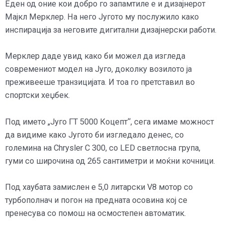
Еден од оние кои добро го запамтиле е и дизајнерот
Мајкл Мерклер. На него Југото му послужило како
инспирација за неговите дигитални дизајнерски работи.
Мерклер даде увид како би можел да изгледа
современиот модел на Југо, доколку возилото ја
преживееше транзицијата. И тоа го претставил во
спортски хеџбек.
Под името „Југо ГТ 5000 Коцепт“, сега имаме можност
да видиме како Југото би изгледало денес, со
големина на Chrysler C 300, со LED светлосна група,
гуми со широчина од 265 сантиметри и моќни кочници.
Под хаубата замислен е 5,0 литарски V8 мотор со
турбополнач и погон на предната осовина кој се
пренесува со помош на осмостепен автоматик.