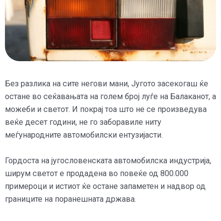
Без разлика на сите негови мани, Југото засекогаш ќе
остане во сеќавањата на голем број луѓе на Балаканот, а
можеби и светот. И покрај тоа што не се произведува
веќе десет години, не го заборавиле ниту
меѓународните автомобилски ентузијасти.
Гордоста на југословенската автомобилска индустрија,
ширум светот е продадена во повеќе од 800.000
примероци и истиот ќе остане запаметен и надвор од
границите на поранешната држава.