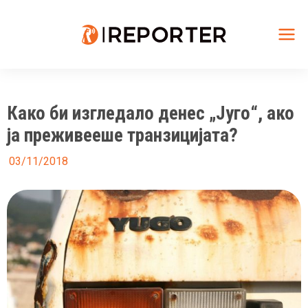
Skip
to
content
Mai
Me
Како би изгледало денес „Југо“, ако
ја преживееше транзицијата?
03/11/2018