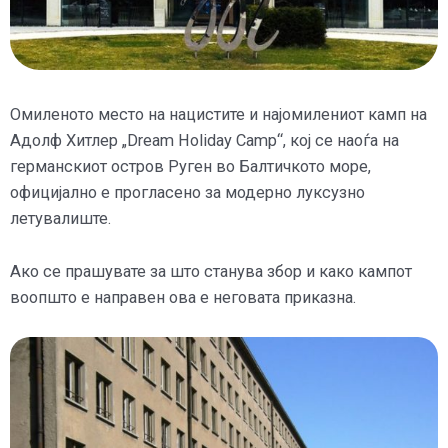
Омиленото место на нацистите и најомилениот камп на
Адолф Хитлер „Dream Holiday Camp“, кој се наоѓа на
германскиот остров Руген во Балтичкото море,
официјално е прогласено за модерно луксузно
летувалиште.
Ако се прашувате за што станува збор и како кампот
воопшто е направен ова е неговата приказна.