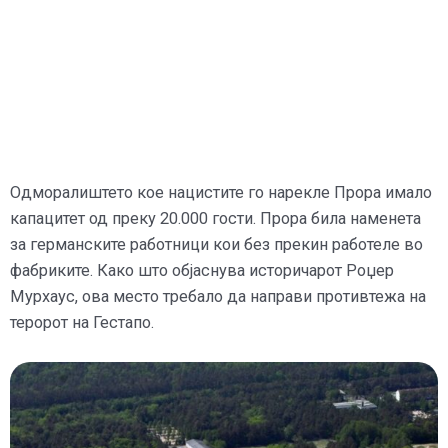
Одморалиштето кое нацистите го нарекле Прора имало
капацитет од преку 20.000 гости. Прора била наменета
за германските работници кои без прекин работеле во
фабриките. Како што објаснува историчарот Роџер
Мурхаус, ова место требало да направи противтежа на
теророт на Гестапо.