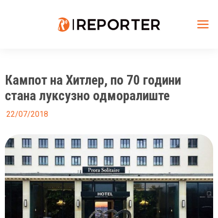
Skip
to
content
Mai
Me
Кампот на Хитлер, по 70 години
стана луксузно одморалиште
22/07/2018