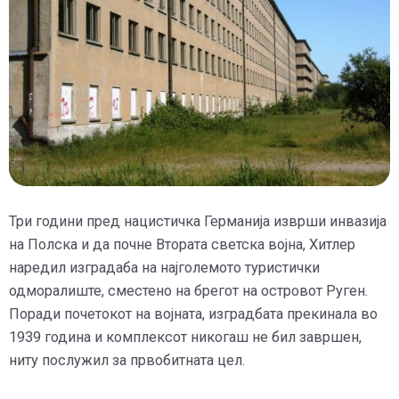
Три години пред нацистичка Германија изврши инвазија
на Полска и да почне Втората светска војна, Хитлер
наредил изградаба на најголемото туристички
одморалиште, сместено на брегот на островот Руген.
Поради почетокот на војната, изградбата прекинала во
1939 година и комплексот никогаш не бил завршен,
ниту послужил за првобитната цел.