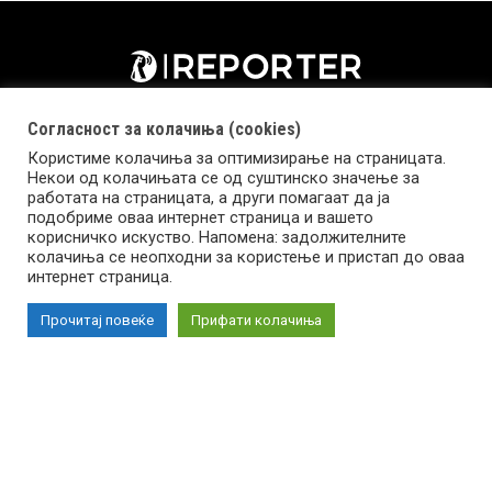
Согласност за колачиња (cookies)
Користиме колачиња за оптимизирање на страницата.
Некои од колачињата се од суштинско значење за
работата на страницата, а други помагаат да ја
подобриме оваа интернет страница и вашето
корисничко искуство. Напомена: задолжителните
колачиња се неопходни за користење и пристап до оваа
Импресум
Маркетинг
Контакт
Услови за користење
интернет страница.
Прочитај повеќе
Прифати колачиња
Copyright © 2026 Reporter.mk | Member of Clip Media Group