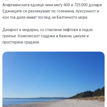
Апартманската едница чини меѓу 400 и 725.000 долари.
Единиците се разликуваат по големина, луксузност и
кон тоа дали имаат поглед на Балтичкото море.
Дизајнот е модерен, со стаклени лифтови и подно
греење. Комплескот содржи и базени, џакузи и
просторани градини.