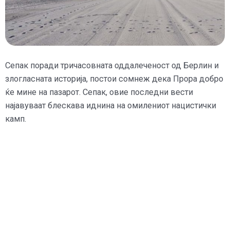
Сепак поради тричасовната оддалеченост од Берлин и
злогласната историја, постои сомнеж дека Прора добро
ќе мине на пазарот. Сепак, овие последни вести
најавуваат блескава иднина на омилениот нацистички
камп.