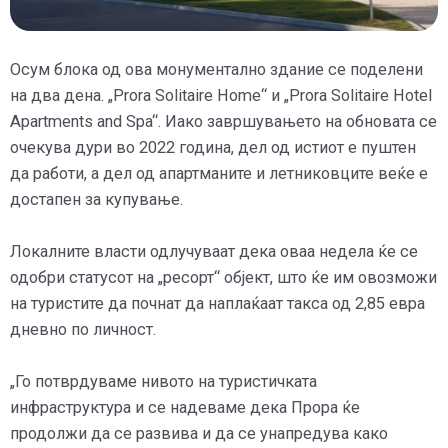
Осум блока од ова монументално здание се поделени
на два дена. „Prora Solitaire Home“ и „Prora Solitaire Hotel
Apartments and Spa“. Иако завршувањето на обновата се
очекува дури во 2022 година, дел од истиот е пуштен
да работи, а дел од апартманите и летниковците веќе е
достапен за купување.
Локалните власти одлучуваат дека оваа недела ќе се
одобри статусот на „ресорт“ објект, што ќе им овозможи
на туристите да почнат да наплаќаат такса од 2,85 евра
дневно по личност.
„Го потврдуваме нивото на туристичката
инфраструктура и се надеваме дека Прора ќе
продолжи да се развива и да се унапредува како