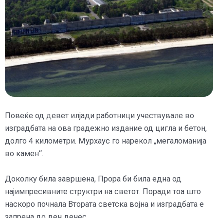
Повеќе од девет илјади работници учествувале во
изградбата на ова градежно издание од цигла и бетон,
долго 4 километри. Мурхаус го нарекол „мегаломанија
во камен“.
Доколку била завршена, Прора би била една од
најимпресивните структри на светот. Поради тоа што
наскоро почнала Втората светска војна и изградбата е
запрена до ден денес.