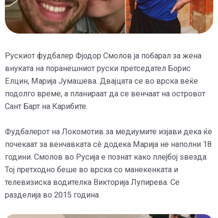
Рускиот фудбалер Фјодор Смолов ја побарал за жена
внуката на поранешниот руски претседател Борис
Елцин, Марија Јумашева. Двајцата се во врска веќе
подолго време, а планираат да се венчаат на островот
Сант Барт на Карибите.
Фудбалерот на Локомотив за медиумите изјави дека ќе
почекаат за венчавката сè додека Марија не наполни 18
години. Смолов во Русија е познат како плејбој ѕвезда.
Тој претходно беше во врска со манекенката и
телевизиска водителка Викторија Лупирева. Се
разделија во 2015 година.