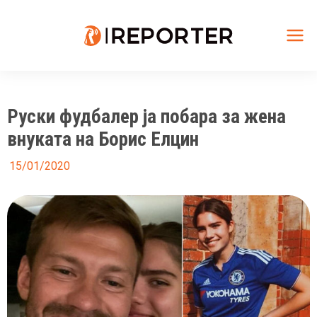
Skip
to
content
Mai
Me
Руски фудбалер ја побара за жена
внуката на Борис Елцин
15/01/2020