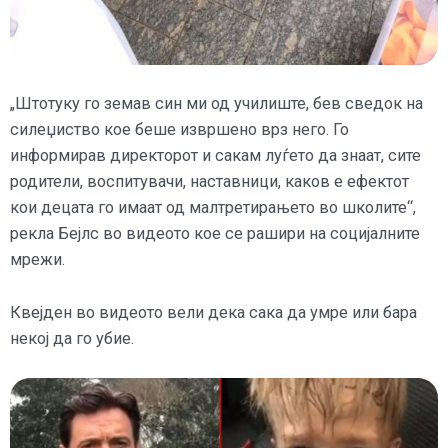
„Штотуку го земав син ми од училиште, бев сведок на
силеџиство кое беше извршено врз него. Го
информирав директорот и сакам луѓето да знаат, сите
родители, воспитувачи, наставници, каков е ефектот
кои децата го имаат од малтретирањето во школите“,
рекла Бејлс во видеото кое се рашири на социјалните
мрежи.
Квејден во видеото вели дека сака да умре или бара
некој да го убие.