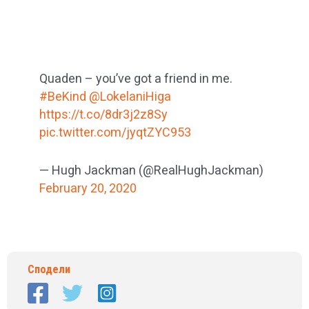
Quaden – you’ve got a friend in me.
#BeKind
@LokelaniHiga
https://t.co/8dr3j2z8Sy
pic.twitter.com/jyqtZYC953
— Hugh Jackman (@RealHughJackman)
February 20, 2020
Сподели