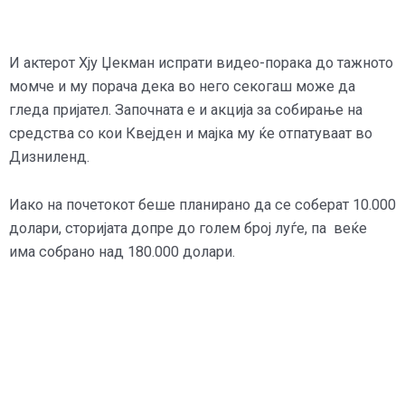
И актерот Хју Џекман испрати видео-порака до тажното
момче и му порача дека во него секогаш може да
гледа пријател. Започната е и акција за собирање на
средства со кои Квејден и мајка му ќе отпатуваат во
Дизниленд.
Иако на почетокот беше планирано да се соберат 10.000
долари, сторијата допре до голем број луѓе, па веќе
има собрано над 180.000 долари.