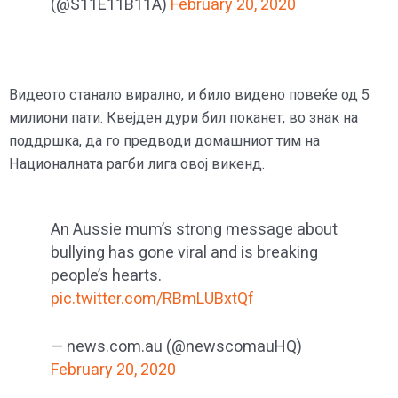
(@S11E11B11A)
February 20, 2020
Видеото станало вирално, и било видено повеќе од 5
милиони пати. Квејден дури бил поканет, во знак на
поддршка, да го предводи домашниот тим на
Националната рагби лига овој викенд.
An Aussie mum’s strong message about
bullying has gone viral and is breaking
people’s hearts.
pic.twitter.com/RBmLUBxtQf
— news.com.au (@newscomauHQ)
February 20, 2020