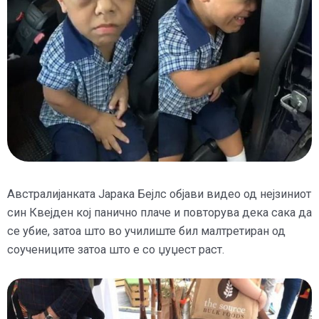
Австралијанката Јарака Бејлс објави видео од нејзиниот
син Квејден кој панично плаче и повторува дека сака да
се убие, затоа што во училиште бил малтретиран од
соучениците затоа што е со џуџест раст.