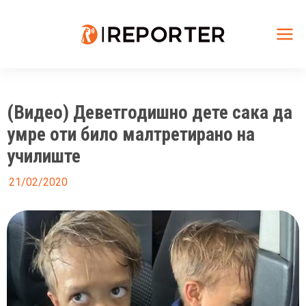
Skip
to
content
Mai
Me
(Видео) Деветгодишно дете сака да
умре оти било малтретирано на
училиште
21/02/2020