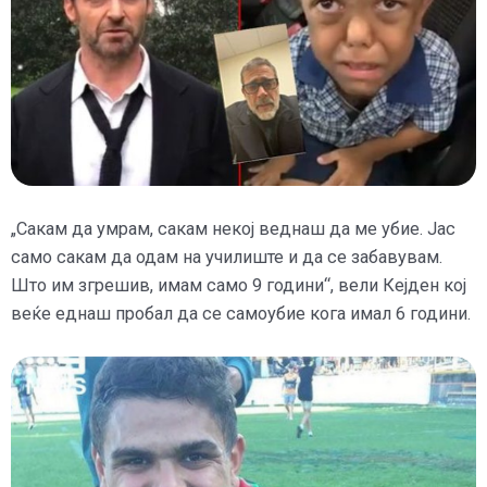
„Сакам да умрам, сакам некој веднаш да ме убие. Јас
само сакам да одам на училиште и да се забавувам.
Што им згрешив, имам само 9 години“, вели Кејден кој
веќе еднаш пробал да се самоубие кога имал 6 години.