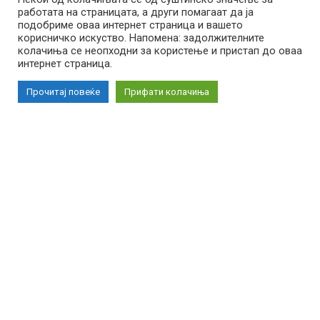
работата на страницата, а други помагаат да ја
подобриме оваа интернет страница и вашето
корисничко искуство. Напомена: задолжителните
колачиња се неопходни за користење и пристап до оваа
Импресум
Маркетинг
Контакт
Услови за користење
интернет страница.
Прочитај повеќе
Прифати колачиња
Copyright © 2026 Reporter.mk | Member of Clip Media Group