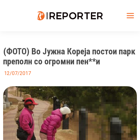
Skip
to
content
Mai
Me
(ФОТО) Во Јужна Кореја постои парк
преполн со огромни пен**и
12/07/2017