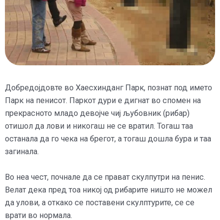
Добредојдовте во Хаесхинданг Парк, познат под името
Парк на пенисот. Паркот дури е дигнат во спомен на
прекрасното младо девојче чиј љубовник (рибар)
отишол да лови и никогаш не се вратил. Тогаш таа
останала да го чека на брегот, а тогаш дошла бура и таа
загинала.
Во неа чест, почнале да се прават скулпутри на пенис.
Велат дека пред тоа никој од рибарите ништо не можел
да улови, а откако се поставени скулптурите, се се
врати во нормала.