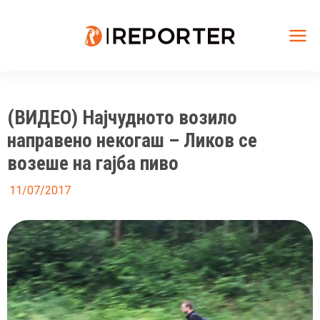
Skip
to
content
Mai
Me
(ВИДЕО) Најчудното возило
направено некогаш – Ликов се
возеше на гајба пиво
11/07/2017