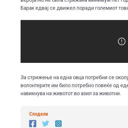
Барак едвај се движел поради големиот това
За стрижење на една овца потребни се околу
волонтерите им било потребно повеќе од еден
навикнува на животот во азил за животни.
Сподели