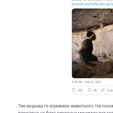
Тие веднаш го згрижиле животното. На основ
веројатно не била стрижана минимум пет год