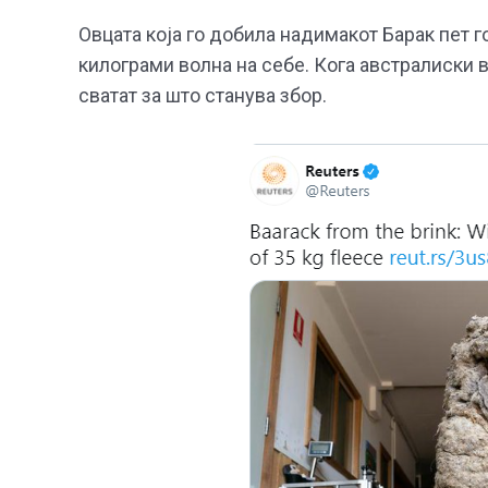
Овцата која го добила надимакот Барак пет г
килограми волна на себе. Кога австралиски 
сватат за што станува збор.