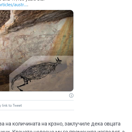
а на количината на крзно, заклучиле дека овцата
ини. Крзното целосно му го променила изгледот, а