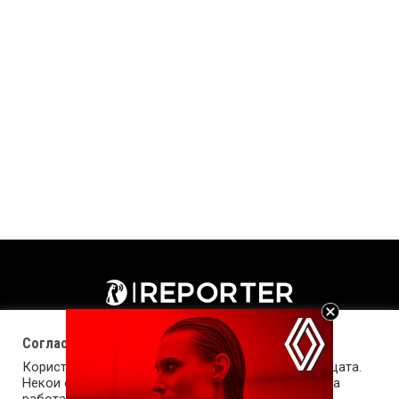
Согласност за колачиња (cookies)
Користиме колачиња за оптимизирање на страницата.
Некои од колачињата се од суштинско значење за