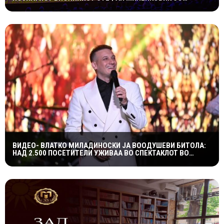
СПЕКТАКУЛАРЕН „CANDLELIGHT“ КОНЦЕРТ НА „ОХРИДСКО
ЛЕТО“
ВИДЕО- ВЛАТКО МИЛАДИНОСКИ ЈА ВООДУШЕВИ БИТОЛА:
НАД 2.500 ПОСЕТИТЕЛИ УЖИВАА ВО СПЕКТАКЛОТ ВО
ХЕРАКЛЕЈА