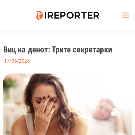
Skip
to
content
Mai
Me
Виц на денот: Трите секретарки
17/05/2025