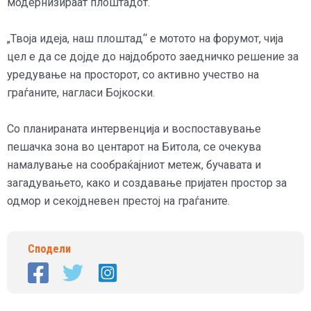
модернизираат плоштадот.
„Твоја идеја, наш плоштад“ е мотото на форумот, чија
цел е да се дојде до најдоброто заедничко решение за
уредување на просторот, со активно учество на
граѓаните, нагласи Бојкоски.
Со планираната интервенција и воспоставување
пешачка зона во центарот на Битола, се очекува
намалување на сообраќајниот метеж, бучавата и
загадувањето, како и создавање пријатен простор за
одмор и секојдневен престој на граѓаните.
Сподели