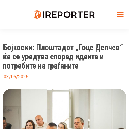
Skip
to
content
Mai
Me
Бојкоски: Плоштадот „Гоце Делчев“
ќе се уредува според идеите и
потребите на граѓаните
03/06/2026