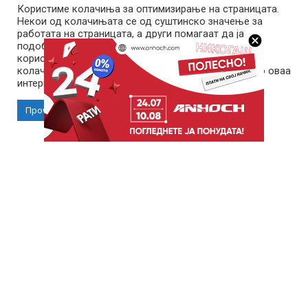
Користиме колачиња за оптимизирање на страницата.
Некои од колачињата се од суштинско значење за
работата на страницата, а други помагаат да ја
подобриме оваа интернет страница и вашето
корисничко искуство. Напомена: задолжителните
колачиња се неопходни за користење и пристап до оваа
Импресум
Маркетинг
Контакт
Услови за користење
интернет страница.
Прочитај повеќе
Прифати колачиња
Copyright © 2026 Reporter.mk | Member of Clip Media Group