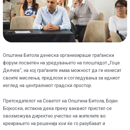
Општина Битола денеска организираше граѓански
форум посветен на уредувањето на плоштадот „Гоце
Делчев“, на кој граѓаните имаа можност да ги изнесат
своите мислења, предлози и согледувања за идниот
изглед на централниот градски простор.
Претседателот на Советот на Општина Битола, Бојан
Бојкоски, истакна дека преку ваквиот пристап се
овозможува директно учество на жителите во
креирањето на решенија кои ќе го разубават и