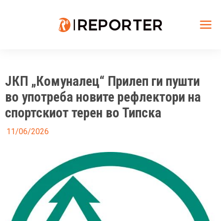
Skip
to
content
Mai
Me
ЈКП „Комуналец“ Прилеп ги пушти
во употреба новите рефлектори на
спортскиот терен во Типска
11/06/2026