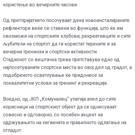
користење во вечерните часови.
Од претпријатието посочуваат дека новоинсталираните
рефлектори веќе се ставени во функција, што ќе им
овозможи на спортските клубови, рекреативците и сите
љубители на спортот да ги користат терените и за
вечерни тренинзи и спортски активности.
Стадионот со вештачка трева претставува едно од
најпосетуваните спортски места во овој дел од градот, а
подобреното осветлување ќе придонесе за
поквалитетни услови за тренинг и рекреација.
Воедно, од ЈКП „Комуналец“ упатија апел до сите
корисници на спортскиот објект да се однесуваат
совесно и одговорно, со посебен акцент на
одржувањето на хигиената и правилното одлагање на
отпадот.