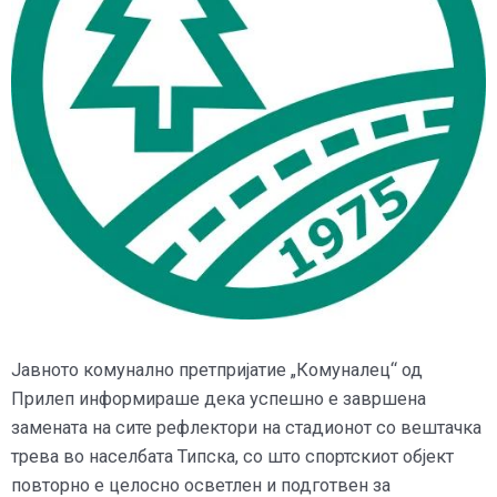
Јавното комунално претпријатие „Комуналец“ од
Прилеп информираше дека успешно е завршена
замената на сите рефлектори на стадионот со вештачка
трева во населбата Типска, со што спортскиот објект
повторно е целосно осветлен и подготвен за