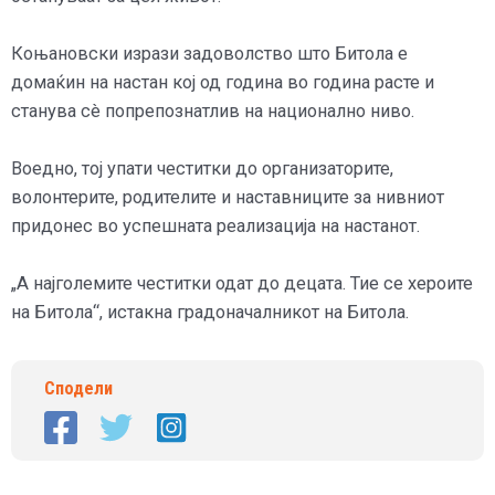
Коњановски изрази задоволство што Битола е
домаќин на настан кој од година во година расте и
станува сè попрепознатлив на национално ниво.
Воедно, тој упати честитки до организаторите,
волонтерите, родителите и наставниците за нивниот
придонес во успешната реализација на настанот.
„А најголемите честитки одат до децата. Тие се хероите
на Битола“, истакна градоначалникот на Битола.
Сподели