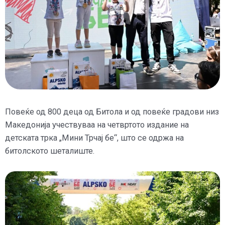
Повеќе од 800 деца од Битола и од повеќе градови низ
Македонија учествуваа на четвртото издание на
детската трка „Мини Трчај бе“, што се одржа на
битолското шеталиште.