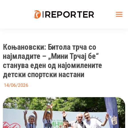
Skip
to
content
Mai
Me
Коњановски: Битола трча со
најмладите – „Мини Трчај бе“
станува еден од најомилените
детски спортски настани
14/06/2026