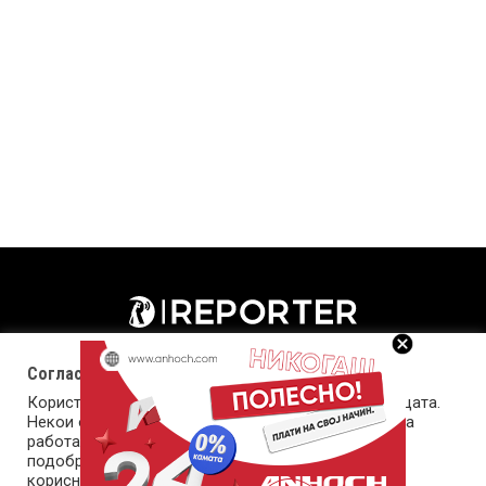
Согласност за колачиња (cookies)
Користиме колачиња за оптимизирање на страницата.
Некои од колачињата се од суштинско значење за
работата на страницата, а други помагаат да ја
подобриме оваа интернет страница и вашето
корисничко искуство. Напомена: задолжителните