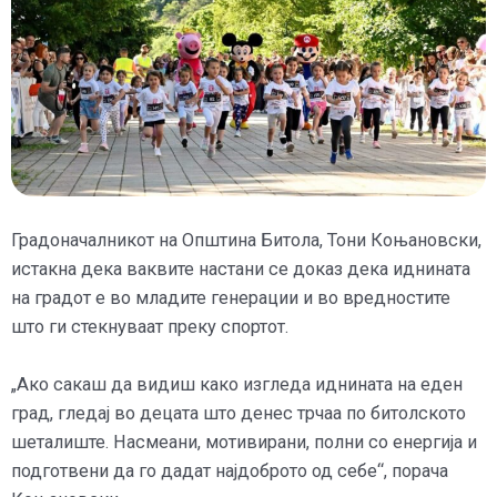
Градоначалникот на Општина Битола, Тони Коњановски,
истакна дека ваквите настани се доказ дека иднината
на градот е во младите генерации и во вредностите
што ги стекнуваат преку спортот.
„Ако сакаш да видиш како изгледа иднината на еден
град, гледај во децата што денес трчаа по битолското
шеталиште. Насмеани, мотивирани, полни со енергија и
подготвени да го дадат најдоброто од себе“, порача