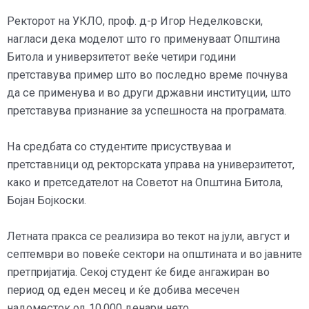
Ректорот на УКЛО, проф. д-р Игор Неделковски,
нагласи дека моделот што го применуваат Општина
Битола и универзитетот веќе четири години
претставува пример што во последно време почнува
да се применува и во други државни институции, што
претставува признание за успешноста на програмата.
На средбата со студентите присуствуваа и
претставници од ректорската управа на универзитетот,
како и претседателот на Советот на Општина Битола,
Бојан Бојкоски.
Летната пракса се реализира во текот на јули, август и
септември во повеќе сектори на општината и во јавните
претпријатија. Секој студент ќе биде ангажиран во
период од еден месец и ќе добива месечен
надоместок од 10.000 денари нето.