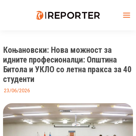
Skip
to
content
Mai
Me
Коњановски: Нова можност за
идните професионалци: Општина
Битола и УКЛО со летна пракса за 40
студенти
23/06/2026