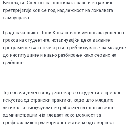
Битола, во Советот на општината, како и во јавните
претпријатија кои се под надлежност на локалната
самоуправа.
Градоначалникот Тони Коњановски им посака успешна
пракса на студентите, истакнувајќи дека ваквите
програми се важен чекор во приближување на младите
до институциите и нивно разбирање како сервис на
граѓаните.
Тој посочи дека преку разговор со студентите пренел
искуства од странски практики, каде што младите
активно се вклучуваат во работата на општинските
администрации и ја гледаат како можност за
професионален развој и општествена одговорност.