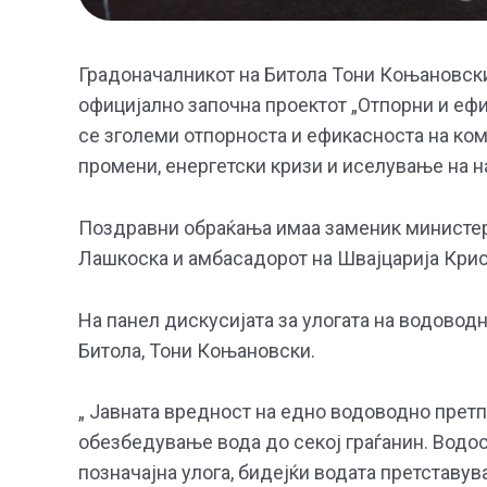
Градоначалникот на Битола Тони Коњановск
официјално започна проектот „Отпорни и ефик
се зголеми отпорноста и ефикасноста на ком
промени, енергетски кризи и иселување на н
Поздравни обраќања имаа заменик министер
Лашкоска и амбасадорот на Швајцарија Кри
На панел дискусијата за улогата на водовод
Битола, Тони Коњановски.
„ Јавната вредност на едно водоводно претп
обезбедување вода до секој граѓанин. Водо
позначајна улога, бидејќи водата претставув