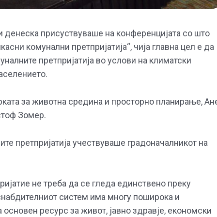
и денеска присуствуваше на конференцијата со што
асни комунални претпријатија“, чија главна цел е да
уналните претпријатија во услови на климатски
аселението.
ката за животна средина и просторно планирање, Ан
стоф Зомер.
ните претпријатија учествуваше градоначалникот на
ријатие не треба да се гледа единствено преку
снабдителниот систем има многу поширока и
а основен ресурс за живот, јавно здравје, економски