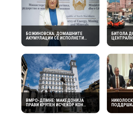
БОЖИНОВСКА: ДОМАШНИТЕ
БИТОЛА Д
АКУМУЛАЦИИ СЕ ИСПОЛНЕТИ
ЦЕНТРАЛН
ОКОЛУ 70 ОТСТО,
ПОДРАЧЈЕ 
ЕЛЕКТРОЕНЕРГЕТСКИОТ СИСТЕМ
ЗАВРШНА 
ОСТАНУВА СТАБИЛЕН
ВМРО-ДПМНЕ: МАКЕДОНИЈА
НИКОЛОСК
ПРАВИ КРУПЕН ИСЧЕКОР КОН
ПОДДРШКА
ЕНЕРГЕТСКА НЕЗАВИСНОСТ СО
ЖЕЛЕЗНИЦ
НАД 800 НОВИ ИНИЦИЈАТИВИ ЗА
МИЛИОНИ Е
ПРОЕКТИ ВО ОБНОВЛИВИ ИЗВОРИ
БУГАРИЈА
НА ЕНЕРГИЈА