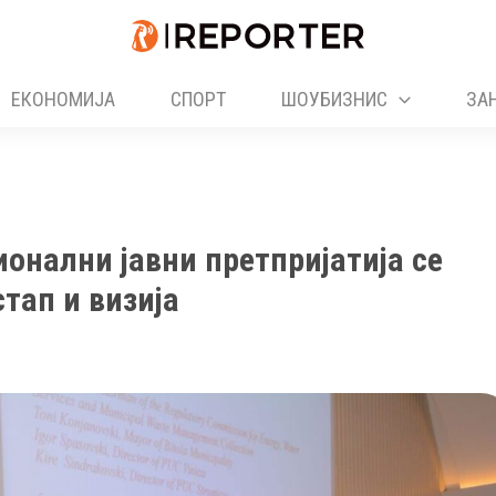
ЕКОНОМИЈА
СПОРТ
ШОУБИЗНИС
ЗА
онални јавни претпријатија се
тап и визија