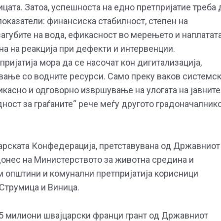
ата. Затоа, успешноста на едно претпријатие треба 
оказатели: финансиска стабилност, степен на
агубите на вода, ефикасност во мерењето и наплатата
ина на реакција при дефекти и интервенции.
ијатија мора да се насочат кон дигитализација,
вање со водните ресурси. Само преку ваков системс
касно и одговорно извршување на улогата на јавните
дност за граѓаните“ рече меѓу другото градоначалник
арската Конфедерација, претставувана од Државниот
донес на Министерството за животна средина и
 општини и комунални претпријатија корисници
 Струмица и Виница.
6,5 милиони швајцарски франци грант од Државниот