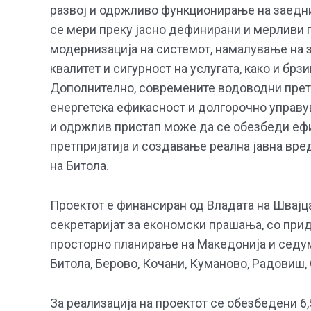
развој и одржливо функционирање на заедниц
се мери преку јасно дефинирани и мерливи п
модернизација на системот, намалување на з
квалитет и сигурност на услугата, како и брз
Дополнително, современите водоводни претпр
енергетска ефикасност и долгорочно управу
и одржлив пристап може да се обезбеди ефи
претпријатија и создавање реална јавна вре
на Битола.
Проектот е финансиран од Владата на Швајц
секретаријат за економски прашања, со при
просторно планирање на Македонија и седум
Битола, Берово, Кочани, Куманово, Радовиш,
За реализација на проектот се обезбедени 