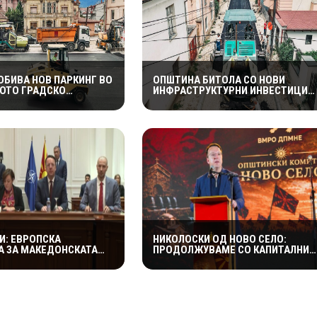
ОБИВА НОВ ПАРКИНГ ВО
ОПШТИНА БИТОЛА СО НОВИ
ОТО ГРАДСКО
ИНФРАСТРУКТУРНИ ИНВЕСТИЦИИ
– ИЗГРАДБАТА Е ВО
– АСФАЛТИРАНА УЛИЦА „КОЗАРА“,
ФАЗА
ВО ТЕК РЕКОНСТРУКЦИЈАТА КАЈ
ЗДРАВСТВЕНИОТ ДОМ
И: ЕВРОПСКА
НИКОЛОСКИ ОД НОВО СЕЛО:
 ЗА МАКЕДОНСКАТА
ПРОДОЛЖУВАМЕ СО КАПИТАЛНИ
А – ОБЕЗБЕДЕНИ 149
ПРОЕКТИ ШТО НОСАТ РАЗВОЈ И
ВРА ЗА ПРУГАТА КОН
ПОКВАЛИТЕТЕН ЖИВОТ ЗА
ГРАЃАНИТЕ