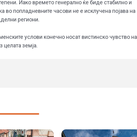
степени. Иако времето генерално ќе биде стабилно и
а во попладневните часови не е исклучена појава на
дделни региони.
енските услови конечно носат вистинско чувство на
з целата земја.