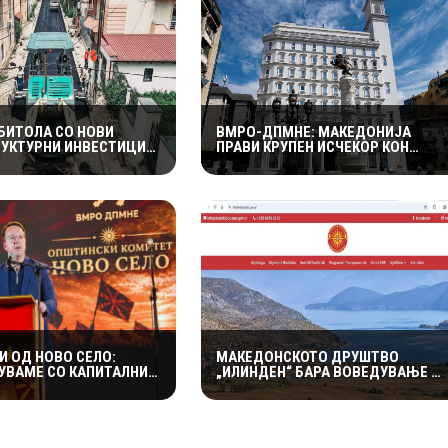
БИТОЛА СО НОВИ
ВМРО-ДПМНЕ: МАКЕДОНИЈА
УКТУРНИ ИНВЕСТИЦИИ
ПРАВИ КРУПЕН ИСЧЕКОР КОН
РАНА УЛИЦА „КОЗАРА“,
ЕНЕРГЕТСКА НЕЗАВИСНОСТ СО
КОНСТРУКЦИЈАТА КАЈ
НАД 800 НОВИ ИНИЦИЈАТИВИ ЗА
ЕНИОТ ДОМ
ПРОЕКТИ ВО ОБНОВЛИВИ ИЗВОРИ
НА ЕНЕРГИЈА
И ОД НОВО СЕЛО:
МАКЕДОНСКОТО ДРУШТВО
ВАМЕ СО КАПИТАЛНИ
„ИЛИНДЕН“ БАРА ВОВЕДУВАЊЕ Н
ШТО НОСАТ РАЗВОЈ И
МАКЕДОНСКИОТ ЈАЗИК НА ВЕБ-
ЕТЕН ЖИВОТ ЗА
СТРАНИЦАТА НА ОПШТИНА
Е
ПУСТЕЦ