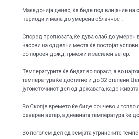
Македонија денес, ќе биде под влијание на 
периоди и мала до умерена облачност.
Според прогнозата, ќе дува слаб до умерен в
часови на одделни места ќе постојат услови
со пороен дожд, грмежи и засилен ветер.
Температурите ќе бидат во пораст, а во нај
температура ќе достигне и до 32 степени Це
југоисточниот дел од државата, каде живата
Во Скопје времето ќе биде сончево и топло 
северен ветер, а дневната температура ќе до
Во поголем дел од земјата утринските темпе