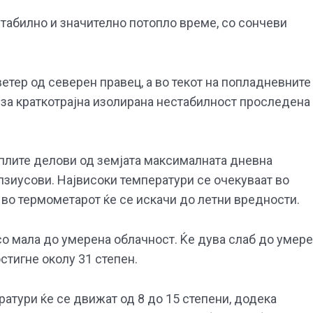
стабилно и значително потопло време, со сончеви
етер од северен правец, а во текот на попладневните
 за краткотрајна изолирана нестабилност проследена
топлите делови од земјата максималната дневна
лзиусови. Највисоки температури се очекуваат во
 во термометарот ќе се искачи до летни вредности.
со мала до умерена облачност. Ќе дува слаб до умер
стигне околу 31 степен.
ратури ќе се движат од 8 до 15 степени, додека