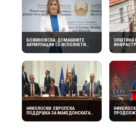
БОЖИНОВСКА: ДОМАШНИТЕ
ОПШТИНА 
АКУМУЛАЦИИ СЕ ИСПОЛНЕТИ
ИНФРАСТР
ОКОЛУ 70 ОТСТО,
– АСФАЛТИ
ЕЛЕКТРОЕНЕРГЕТСКИОТ СИСТЕМ
ВО ТЕК РЕ
ОСТАНУВА СТАБИЛЕН
ЗДРАВСТВ
НИКОЛОСКИ: ЕВРОПСКА
НИКОЛОСК
ПОДДРШКА ЗА МАКЕДОНСКАТА
ПРОДОЛЖУ
ЖЕЛЕЗНИЦА – ОБЕЗБЕДЕНИ 149
ПРОЕКТИ 
МИЛИОНИ ЕВРА ЗА ПРУГАТА КОН
ПОКВАЛИТ
БУГАРИЈА
ГРАЃАНИТ