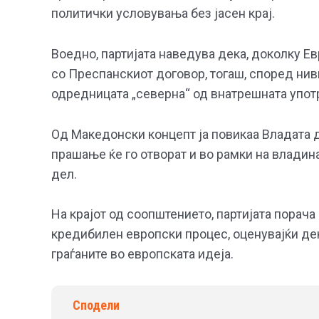
политички условувања без јасен крај.
Воедно, партијата наведува дека, доколку Е
со Преспанскиот договор, тогаш, според нив
одредницата „северна“ од внатрешната употр
Од Македонски концепт ја повикаа Владата д
прашање ќе го отворат и во рамки на владинат
дел.
На крајот од соопштението, партијата порач
кредибилен европски процес, оценувајќи дек
граѓаните во европската идеја.
Сподели