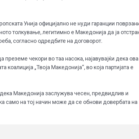
вропската Унија официјално не нуди гаранции поврзан
ното толкување, легитимно е Македонија да ја отстра
еба, согласно одредбите на договорот.
а преземе чекори во таа насока, најавувајќи дека ова
а коалиција „Твоја Македонија“, во која партијата е
а дека Македонија заслужува чесен, предвидлив и
а само на тој начин може да се обнови довербата на