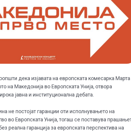
оопшти дека изјавата на европската комесарка Марта
ото на Македонија во Европската Унија, отвора
рока јавна и институционална дебата.
ина не постојат гаранции оти исполнувањето на
во во Европската Унија, тогаш се поставува прашање
ез реална гаранција за европската перспектива на