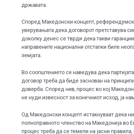
државата.
Според Македонски концепт, референдумско
уверувањата дека договорот претставува сиг
доколку денес се тврди дека такви гаранци
направените национални отстапки биле неоп
земјата.
Во соопштението се наведува дека партијат
договор треба да биде заснован на принципи
доверба. Според нив, процес во кој Македон
не нуди извесност за конечниот исход, ја на
Од Македонски концепт истакнуваат дека ни
полноправното членство на Македонија во Ев
процес треба да се темели на јасни правила