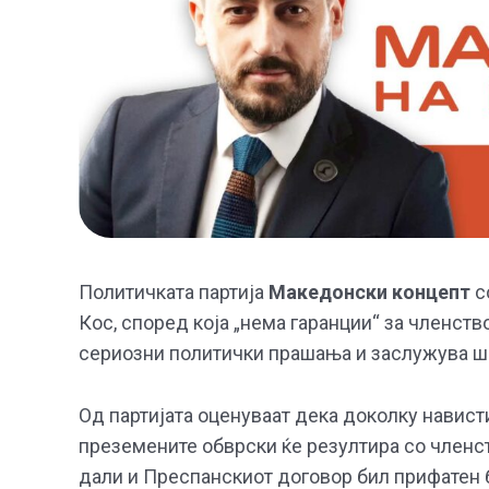
Политичката партија
Македонски концепт
с
Кос, според која „нема гаранции“ за членств
сериозни политички прашања и заслужува ши
Од партијата оценуваат дека доколку навист
преземените обврски ќе резултира со членст
дали и Преспанскиот договор бил прифатен б