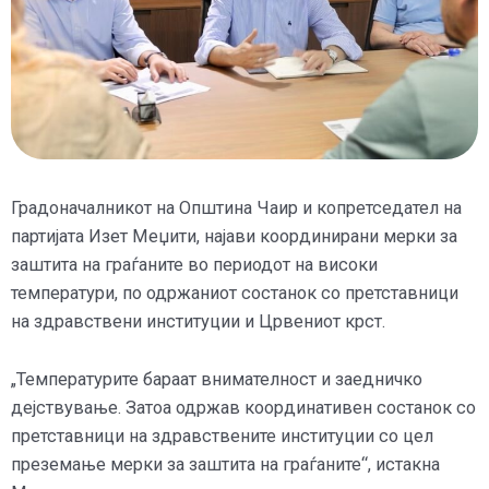
Градоначалникот на Општина Чаир и копретседател на
партијата Изет Меџити, најави координирани мерки за
заштита на граѓаните во периодот на високи
температури, по одржаниот состанок со претставници
на здравствени институции и Црвениот крст.
„Температурите бараат внимателност и заедничко
дејствување. Затоа одржав координативен состанок со
претставници на здравствените институции со цел
преземање мерки за заштита на граѓаните“, истакна