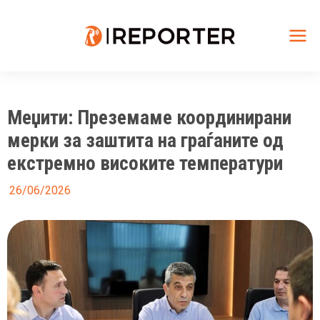
Skip
to
content
Mai
Me
Меџити: Преземаме координирани
мерки за заштита на граѓаните од
екстремно високите температури
26/06/2026