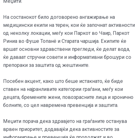
Меџити.
На состанокот било договорено ангажирање на
медицински екипи на терен, кои ќе започнат активности
од неколку локации, меѓу кои Паркот во Чаир, Паркот
Риниа во Фуше Топанë и Старата чаршија. Екипите ќе
вршат основни здравствени прегледи, ќе делат вода,
ќе даваат стручни совети и информативни брошури со
препораки за заштита од жештините.
Посебен акцент, како што беше истакнато, ќе биде
ставен на најранливите категории граѓани, меѓу кои
децата, бремените жени, повозрасните лица и хронично
болните, со цел навремена превенција и заштита.
Меџити порача дека здравјето на граѓаните останува
врвен приоритет, додавајќи дека активностите за
информирање и превенција ќе продолжат и во