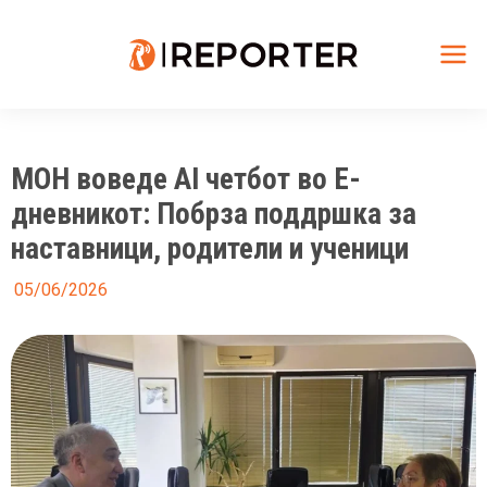
Skip
to
content
Mai
Me
МОН воведе AI четбот во Е-
дневникот: Побрза поддршка за
наставници, родители и ученици
05/06/2026