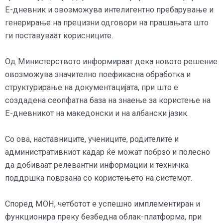
Е-дневник и овозможува интелигентно пребарување и
генерирање на прецизни одговори на прашањата што
ги поставуваат корисниците.
Од Министерството информираат дека новото решение
овозможува значително поефикасна обработка и
структурирање на документацијата, при што е
создадена сеопфатна база на знаење за користење на
Е-дневникот на македонски и на албански јазик.
Со ова, наставниците, учениците, родителите и
административниот кадар ќе можат побрзо и полесно
да добиваат релевантни информации и техничка
поддршка поврзана со користењето на системот.
Според МОН, четботот е успешно имплементиран и
функционира преку безбедна облак-платформа, при