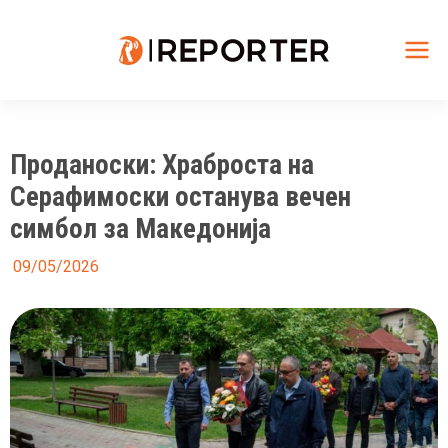
Skip
to
content
Mai
Me
Проданоски: Храброста на
Серафимоски останува вечен
симбол за Македонија
09/05/2026