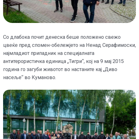
Со длабока почит денеска беше положено свежо
цвеќе пред спомен-обележјето на Ненад Серафимоски,
најмладиот припадник на специјалната
антитерористичка единица „Тигри“, кој на 9 мај 2015
година го загуби животот во настаните кај „Диво
насеље“ во Куманово.