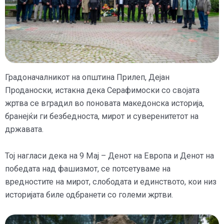
Градоначалникот на општина Прилеп, Дејан
Проданоски, истакна дека Серафимоски со својата
жртва се вградил во поновата македонска историја,
бранејќи ги безбедноста, мирот и суверенитетот на
државата.
Тој нагласи дека на 9 Мај – Денот на Европа и Денот на
победата над фашизмот, се потсетуваме на
вредностите на мирот, слободата и единството, кои низ
историјата биле одбранети со големи жртви.