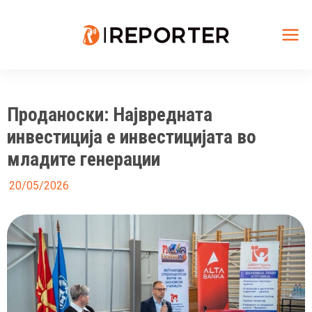
Skip
to
content
Mai
Me
Проданоски: Највредната
инвестиција е инвестицијата во
младите генерации
20/05/2026