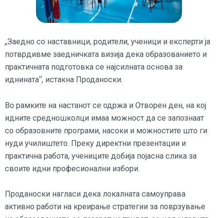
„Заедно со наставници, родители, ученици и експерти ја
потврдивме заедничката визија дека образованието и
практичната подготовка се најсилната основа за
иднината“, истакна Проданоски.
Во рамките на настанот се одржа и Отворен ден, на кој
идните средношколци имаа можност да се запознаат
со образовните програми, насоки и можностите што ги
нуди училиштето. Преку директни презентации и
практична работа, учениците добија појасна слика за
своите идни професионални избори.
Проданоски нагласи дека локалната самоуправа
активно работи на креирање стратегии за поврзување