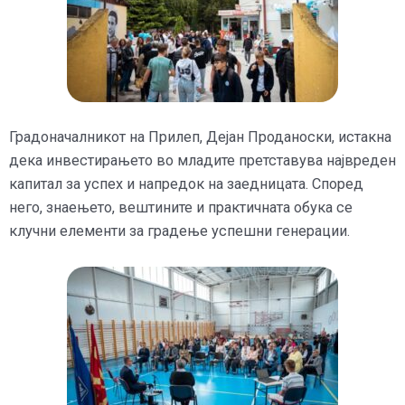
Градоначалникот на Прилеп, Дејан Проданоски, истакна
дека инвестирањето во младите претставува највреден
капитал за успех и напредок на заедницата. Според
него, знаењето, вештините и практичната обука се
клучни елементи за градење успешни генерации.