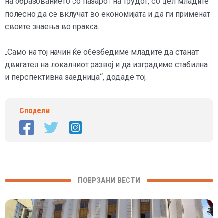
на образованието со пазарот на трудот, со цел младите
полесно да се вклучат во економијата и да ги применат
своите знаења во пракса.
„Само на тој начин ќе обезбедиме младите да станат
двигател на локалниот развој и да изградиме стабилна
и перспективна заедница“, додаде тој.
Сподели
ПОВРЗАНИ ВЕСТИ