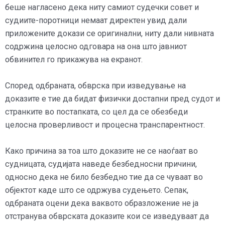
беше нагласено дека ниту самиот судечки совет и
судиите-поротници немаат директен увид дали
приложените докази се оригинални, ниту дали нивната
содржина целосно одговара на она што јавниот
обвинител го прикажува на екранот.
Според одбраната, обврска при изведување на
доказите е тие да бидат физички достапни пред судот и
странките во постапката, со цел да се обезбеди
целосна проверливост и процесна транспарентност.
Како причина за тоа што доказите не се наоѓаат во
судницата, судијата наведе безбедносни причини,
односно дека не било безбедно тие да се чуваат во
објектот каде што се одржува судењето. Сепак,
одбраната оцени дека ваквото образложение не ја
отстранува обврската доказите кои се изведуваат да