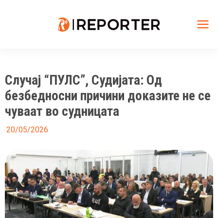
Skip
to
content
Mai
Me
Случај “ПУЛС”, Судијата: Од
безбедносни причини доказите не се
чуваат во судницата
20/05/2026