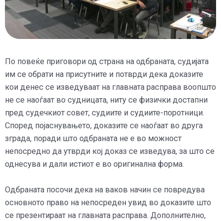
По повеќе приговори од страна на одбраната, судијата
им се обрати на присутните и потврди дека доказите
кои денес се изведуваат на главната расправа воопшто
не се наоѓаат во судницата, ниту се физички достапни
пред судечкиот совет, судиите и судиите-поротници.
Според појаснувањето, доказите се наоѓаат во друга
зграда, поради што одбраната не е во можност
непосредно да утврди кој доказ се изведува, за што се
однесува и дали истиот е во оригинална форма.
Одбраната посочи дека на ваков начин се повредува
основното право на непосреден увид во доказите што
се презентираат на главната расправа. Дополнително,