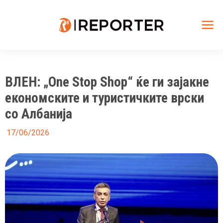
Skip
to
content
Mai
Me
ВЛЕН: „One Stop Shop“ ќе ги зајакне
економските и туристичките врски
со Албанија
17/06/2026