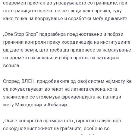
современ пристап во управувањето со границите, при
што границата повеќе не се гледа како пречка, туку
како точка на поврзување и соработка меѓу државите.
„One Stop Shop“ подразбира поедноставени и побрзи
гранични контроли преку координација на институциите
од двете земји, што треба да придонесе за намалување
на времето на чекање и побрз проток на патници и
возила.
Според ВЛЕН, придобивките од овој систем најмногу ќе
се почувствуваат во текот на летната сезона, кога
значително се зголемува фреквенцијата на патници
меѓу Македонија и Албанија.
„Ова е конкретна промена што директно влијае врз
секојдневниот живот на граѓаните, особено во