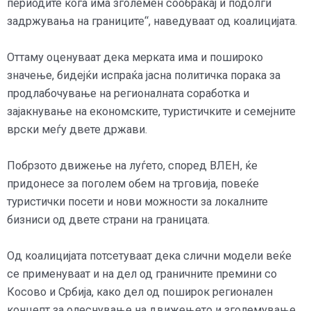
периодите кога има зголемен сообраќај и подолги
задржувања на границите“, наведуваат од коалицијата.
Оттаму оценуваат дека мерката има и пошироко
значење, бидејќи испраќа јасна политичка порака за
продлабочување на регионалната соработка и
зајакнување на економските, туристичките и семејните
врски меѓу двете држави.
Побрзото движење на луѓето, според ВЛЕН, ќе
придонесе за поголем обем на трговија, повеќе
туристички посети и нови можности за локалните
бизниси од двете страни на границата.
Од коалицијата потсетуваат дека слични модели веќе
се применуваат и на дел од граничните премини со
Косово и Србија, како дел од поширок регионален
концепт за олеснување на движењето и зголемување