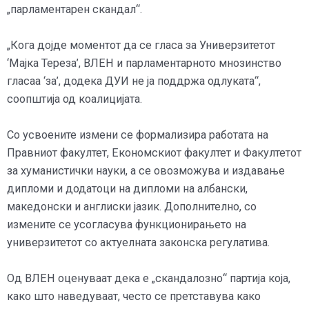
„парламентарен скандал“.
„Кога дојде моментот да се гласа за Универзитетот
‘Мајка Тереза’, ВЛЕН и парламентарното мнозинство
гласаа ‘за’, додека ДУИ не ја поддржа одлуката“,
соопштија од коалицијата.
Со усвоените измени се формализира работата на
Правниот факултет, Економскиот факултет и Факултетот
за хуманистички науки, а се овозможува и издавање
дипломи и додатоци на дипломи на албански,
македонски и англиски јазик. Дополнително, со
измените се усогласува функционирањето на
универзитетот со актуелната законска регулатива.
Од ВЛЕН оценуваат дека е „скандалозно“ партија која,
како што наведуваат, често се претставува како