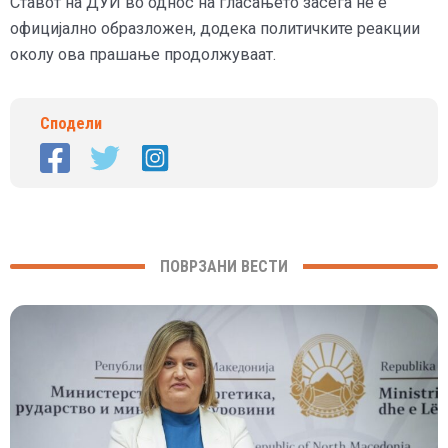
Ставот на ДУИ во однос на гласањето засега не е
официјално образложен, додека политичките реакции
околу ова прашање продолжуваат.
Сподели
ПОВРЗАНИ ВЕСТИ