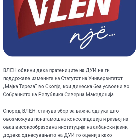
ВЛЕН обвини дека пратениците на ДУИ не ги
поддржале измените на Статутот на Универзитетот
„Мајка Тереза“ во Скопје, кои денеска беа усвоени во
Собранието на Република Северна Македонија.
Според ВЛЕН, станува збор за важна одлука што
овозможува понатамошна консолидација и развој на
оваа високообразовна институција на албански јазик,
додека однесувањето на ДУИ го оценија како