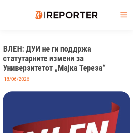
Skip
to
content
Mai
Me
ВЛЕН: ДУИ не ги поддржа
статутарните измени за
Универзитетот „Мајка Тереза“
18/06/2026