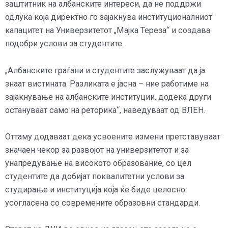
заштитник на албанските интереси, да не поддржи
одлука која директно го зајакнува институционалниот
капацитет на Универзитетот „Мајка Тереза“ и создава
подобри услови за студентите.
„Албанските граѓани и студентите заслужуваат да ја
знаат вистината. Разликата е јасна – ние работиме на
зајакнување на албанските институции, додека други
остануваат само на реторика“, наведуваат од ВЛЕН.
Оттаму додаваат дека усвоените измени претставуваат
значаен чекор за развојот на универзитетот и за
унапредување на високото образование, со цел
студентите да добијат поквалитетни услови за
студирање и институција која ќе биде целосно
усогласена со современите образовни стандарди.