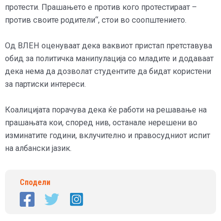
протести. Прашањето е против кого протестираат –
против своите родители“, стои во соопштението.
Од ВЛЕН оценуваат дека ваквиот пристап претставува
обид за политичка манипулација со младите и додаваат
дека нема да дозволат студентите да бидат користени
за партиски интереси.
Коалицијата порачува дека ќе работи на решавање на
прашањата кои, според нив, останале нерешени во
изминатите години, вклучително и правосудниот испит
на албански јазик.
Сподели