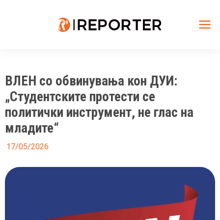
Skip
to
content
Mai
Me
ВЛЕН со обвинувања кон ДУИ:
„Студентските протести се
политички инструмент, не глас на
младите“
17/05/2026