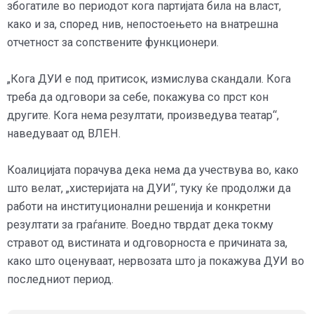
збогатиле во периодот кога партијата била на власт,
како и за, според нив, непостоењето на внатрешна
отчетност за сопствените функционери.
„Кога ДУИ е под притисок, измислува скандали. Кога
треба да одговори за себе, покажува со прст кон
другите. Кога нема резултати, произведува театар“,
наведуваат од ВЛЕН.
Коалицијата порачува дека нема да учествува во, како
што велат, „хистеријата на ДУИ“, туку ќе продолжи да
работи на институционални решенија и конкретни
резултати за граѓаните. Воедно тврдат дека токму
стравот од вистината и одговорноста е причината за,
како што оценуваат, нервозата што ја покажува ДУИ во
последниот период.