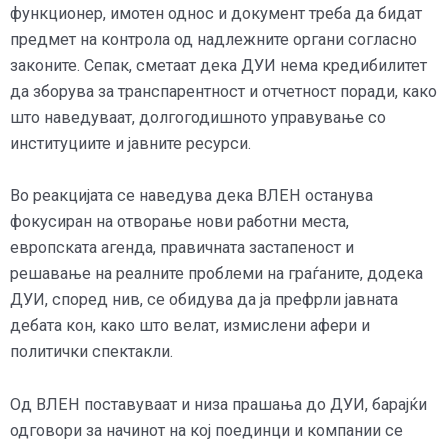
функционер, имотен однос и документ треба да бидат
предмет на контрола од надлежните органи согласно
законите. Сепак, сметаат дека ДУИ нема кредибилитет
да зборува за транспарентност и отчетност поради, како
што наведуваат, долгогодишното управување со
институциите и јавните ресурси.
Во реакцијата се наведува дека ВЛЕН останува
фокусиран на отворање нови работни места,
европската агенда, правичната застапеност и
решавање на реалните проблеми на граѓаните, додека
ДУИ, според нив, се обидува да ја префрли јавната
дебата кон, како што велат, измислени афери и
политички спектакли.
Од ВЛЕН поставуваат и низа прашања до ДУИ, барајќи
одговори за начинот на кој поединци и компании се