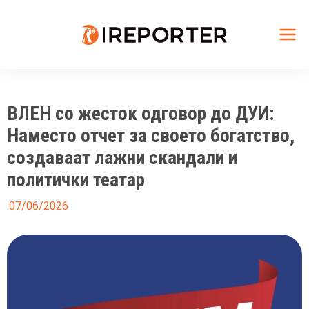
Skip
to
content
Mai
Me
ВЛЕН со жесток одговор до ДУИ:
Наместо отчет за своето богатство,
создаваат лажни скандали и
политички театар
07/06/2026