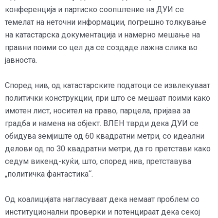
конференција и партиско соопштение на ДУИ се
темелат на неточни информации, погрешно толкување
на катастарска документација и намерно мешање на
правни поими со цел да се создаде лажна слика во
јавноста.
Според нив, од катастарските податоци се извлекуваат
политички конструкции, при што се мешаат поими како
имотен лист, носител на право, парцела, пријава за
градба и намена на објект. ВЛЕН тврди дека ДУИ се
обидува земјиште од 60 квадратни метри, со идеални
делови од по 30 квадратни метри, да го претстави како
седум викенд-куќи, што, според нив, претставува
„политичка фантастика“.
Од коалицијата нагласуваат дека немаат проблем со
институционални проверки и потенцираат дека секој