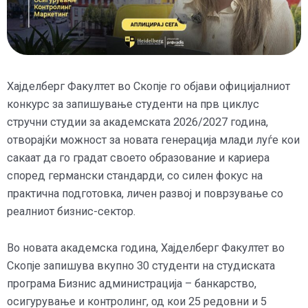
Хајделберг Факултет во Скопје го објави официјалниот
конкурс за запишување студенти на прв циклус
стручни студии за академската 2026/2027 година,
отворајќи можност за новата генерација млади луѓе кои
сакаат да го градат своето образование и кариера
според германски стандарди, со силен фокус на
практична подготовка, личен развој и поврзување со
реалниот бизнис-сектор.
Во новата академска година, Хајделберг Факултет во
Скопје запишува вкупно 30 студенти на студиската
програма Бизнис администрација – банкарство,
осигурување и контролинг, од кои 25 редовни и 5