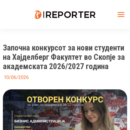
Skip
to
content
Mai
Me
Започна конкурсот за нови студенти
на Хајделберг Факултет во Скопје за
академската 2026/2027 година
10/06/2026