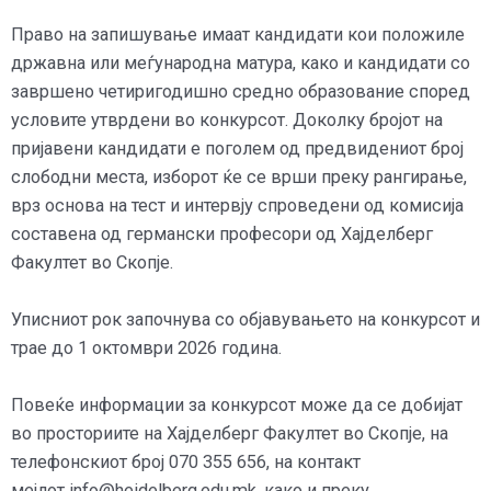
Право на запишување имаат кандидати кои положиле
државна или меѓународна матура, како и кандидати со
завршено четиригодишно средно образование според
условите утврдени во конкурсот. Доколку бројот на
пријавени кандидати е поголем од предвидениот број
слободни места, изборот ќе се врши преку рангирање,
врз основа на тест и интервју спроведени од комисија
составена од германски професори од Хајделберг
Факултет во Скопје.
Уписниот рок започнува со објавувањето на конкурсот и
трае до 1 октомври 2026 година.
Повеќе информации за конкурсот може да се добијат
во просториите на Хајделберг Факултет во Скопје, на
телефонскиот број 070 355 656, на контакт
мејлот
info@heidelberg.edu.mk
, како и преку