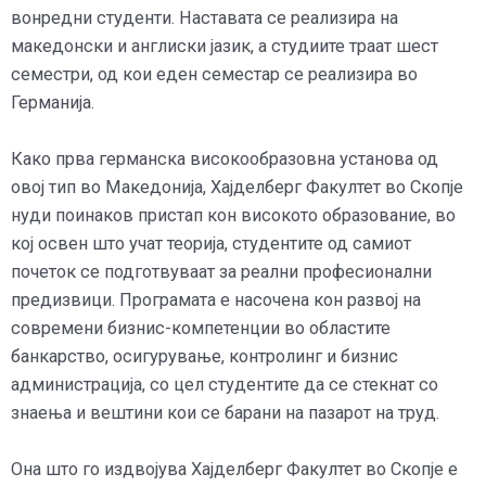
вонредни студенти. Наставата се реализира на
македонски и англиски јазик, а студиите траат шест
семестри, од кои еден семестар се реализира во
Германија.
Како прва германска високообразовна установа од
овој тип во Македонија, Хајделберг Факултет во Скопје
нуди поинаков пристап кон високото образование, во
кој освен што учат теорија, студентите од самиот
почеток се подготвуваат за реални професионални
предизвици. Програмата е насочена кон развој на
современи бизнис-компетенции во областите
банкарство, осигурување, контролинг и бизнис
администрација, со цел студентите да се стекнат со
знаења и вештини кои се барани на пазарот на труд.
Она што го издвојува Хајделберг Факултет во Скопје е