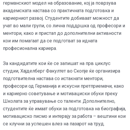
германскиот модел на образование, кој ја поврзува
академската настава со практичната подготовка и
кариерниот развој. Студентите добиваат можност да
учат во мали групи, со лична поддршка од професори и
ментори, како и пристап до дополнителни активности
кои им помагаат да се подготват за идната
професионална кариера.
За кандидатите кои ќе се запишат на прв циклус
студии, Хајделберг Факултет во Скопје ќе организира
подготвителна настава со истакнати ментори,
професори од Германија и искусни претприемачи, како
и кариерно советување и мотивациски обуки преку
Школата за управување со таленти. Дополнително,
студентите ќе имаат обуки за подготовка на биографија,
мотивациско писмо и интервју за работа – вештини кои
се клучни за успешен влез на пазарот на труд.