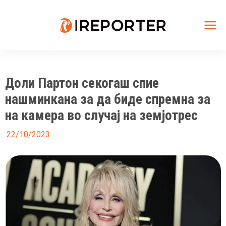
Skip
to
content
Mai
Me
Доли Партон секогаш спие
нашминкана за да биде спремна за
на камера во случај на земјотрес
22/10/2023