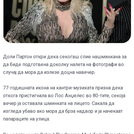
Доли Партон откри дека секогаш спие нашминкана за
да биде подготвена доколку налета на фотографи во
случај да мора да излезе доцна навечер.
77-годишната икона на кантри-музиката призна дека
откога пристигнала во Лос Анџелес во 80-тите, секоја
вечер ја оставала шминката на лицето. Сакала да
изгледа убаво ако мора да брза надвор и ја начекаат
папараците на улица.