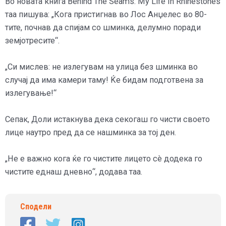
Во новата книга Behind The Seams: My Life In Rhinestones
таа пишува: „Кога пристигнав во Лос Анџелес во 80-
тите, почнав да спијам со шминка, делумно поради
земјотресите“.
„Си мислев: не излегувам на улица без шминка во
случај да има камери таму! Ќе бидам подготвена за
излегување!“
Сепак, Доли истакнува дека секогаш го чисти своето
лице наутро пред да се нашминка за тој ден.
„Не е важно кога ќе го чистите лицето сè додека го
чистите еднаш дневно“, додава таа.
Сподели