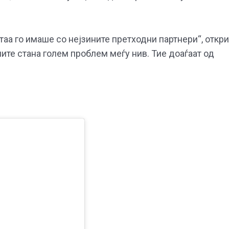
таа го имаше со нејзините претходни партнери“, откр
ите стана голем проблем меѓу нив. Тие доаѓаат од