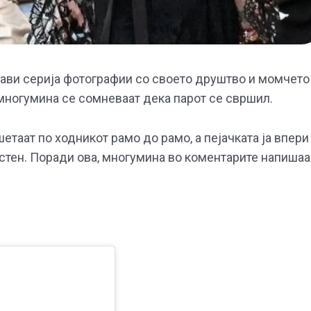
бјави серија фотографии со своето друштво и момчето
многумина се сомневаат дека парот се свршил.
таат по ходникот рамо до рамо, а пејачката ја впери
стен. Поради ова, многумина во коментарите напишаа