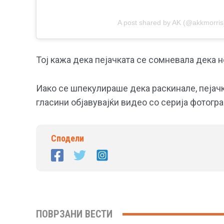
A post shared by AK (@akkmorris
Тој кажа дека пејачката се сомневала дека н
Иако се шпекулираше дека раскинале, пејачк
гласини објавувајќи видео со серија фотогра
Сподели
ПОВРЗАНИ ВЕСТИ