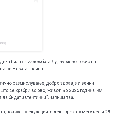
nna)
 дека била на изложбата Луј Бурж во Токио на
иташе Новата година.
агично размислување, добро здравје и вечни
што се храбри во овој живот. Во 2025 година, им
 да бидат автентични“, напиша таа.
ста, почнаа шпекулациите дека врската меѓу неа и 28-