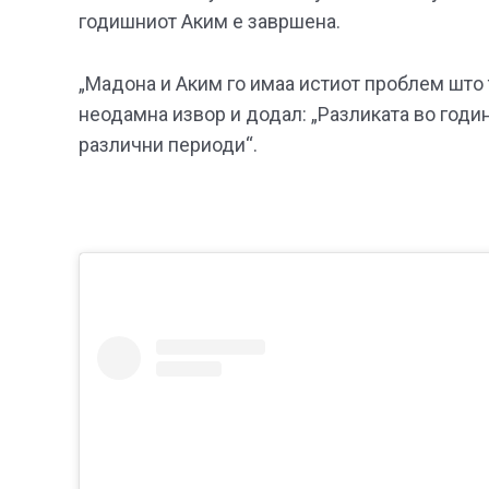
годишниот Аким е завршена.
„Мадона и Аким го имаа истиот проблем што 
неодамна извор и додал: „Разликата во годин
различни периоди“.