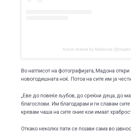
A post shared by Madonna (@mado
Во натписот на фотографијата, Мадона откри
новогодишната ноќ. Потоа на сите им ја чест
„Еве до повеќе љубов, до среќни деца, до м
благослови. Им благодарам и ги славам сите 
кревам чаша на сите оние кои имаат храброст
Откако неколку пати се појави сама во јавно