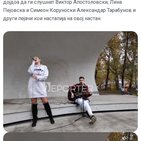
дојдоа да ги слушнат Виктор Апостоловски, Лина
Пејовска и Симеон Коруноски Александар Тарабунов и
други пејачи кои настапија на овој настан.