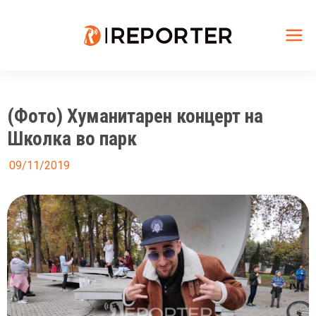
Skip
to
content
Mai
Me
(Фото) Хуманитарен концерт на
Школка во парк
09/11/2019