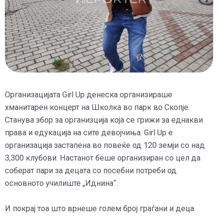
Организацијата Girl Up денеска организираше
хманитарен концерт на Школка во парк во Скопје.
Станува збор за организција која се грижи за еднакви
права и едукација на сите девојчиња. Girl Up e
организација застапена во повеќе од 120 земји со над
3,300 клубови. Настанот беше организиран со цел да
соберат пари за децата со посебни потреби од
основното училиште „Иднина“.
И покрај тоа што врнеше голем број граѓани и деца