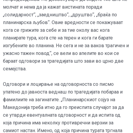
молчат и нема да ја кажат вистината поради
„солидарност“, „заедништво“, „друштво“, „браќа по
планинарска љубов“. Овие вредности се покажуваат
кога се грижите за себе и за тие околу вас кога
планирате тура, кога сте на терен и кога ги барате
изгубените во планина. Не сега и не за ваков трагичен и
ужасно тажен повод“, се вели во апелите во кои се
бараат одговори за трагедијата што зави во црно две
семејства.
Одговори и лоцирање на одговорноста со писмо
упатено до јавноста веднаш по трагедијата побараа и
фамилиите на загинатите. „Планинарскиот сојуз на
Македонија треба итно да го преиспита случајот за да
се утврди евентуалната одговорност и да испита од
која причина има неколку противречни верзии за
самиот настан. Имено, од која причина турата тргнала