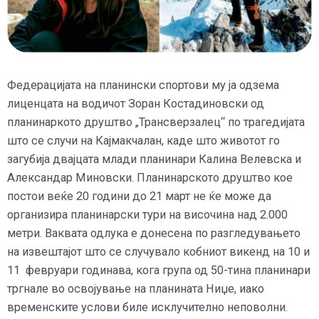
Федерацијата на планински спортови му ја одзема
лиценцата на водичот Зоран Костадиновски од
планинаркото друштво „Трансверзалец“ по трагедијата
што се случи на Кајмакчалан, каде што животот го
загубија двајцата млади планинари Калина Велевска и
Александар Миновски. Планинарското друштво кое
постои веќе 20 години до 21 март не ќе може да
организира планинарски тури на височина над 2.000
метри. Ваквата одлука е донесена по разгледувањето
на извештајот што се случувало кобниот викенд на 10 и
11 февруари годинава, кога група од 50-тина планинари
тргнале во освојување на планината Ниџе, иако
временските услови биле исклучително неповолни.