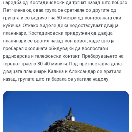
наредба од Костадиновски да тргнат назад што побрзо.
Пет члена од оваа група се сретнале со другите од
групата и со водичот на 50 метри од контролната ски-
куќичка. Откако виделе дека недостасуваат двајца
планинари, Костадиновски придружен од двајца
планинари се вратил назад кон врвот, каде што ја
пребарал околината обидувајќи да воспостави
радиоврска и телефонски контакт. Пребарувањето на
теренот траело 30-40 минути. Под претпоставка дека
двајцата планинари Калина и Александар се вратиле
назад, групата што ги барала се упатила надолу.