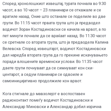
Според хронолошкиот извештај, турата почнала во 9:30
часот, а во 10 часот – 23 планинари се откажале и се
вратиле назад. Оние што останале се поделиле во две
групи. Во 11:15 часот првата група што ја предводел
водичот Зоран Костадиновски се качила на врвот, а по
пет минути почнале да се враќаат назад. Во 11:30 часот
се сретнале со втората група, што ја предводела Калина
Велевска. Според извештајот, водичот Костадиновски
дал наредба втората група да го прекине искачувањето
поради влошените временски услови. Во 11:35 часот
двете групи почнуваат да се симнуваат кон ски-
центарот, а седум планинари се одвоиле и
самоиницијативно продолжиле кон врвот.
Кога стигнале до мавзолејот е воспоставен
радиоконтакт помеѓу водичот Костадиновски и
Александар Миновски и Александар добил изрична