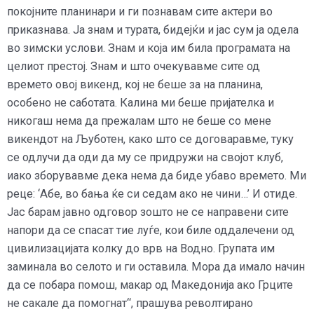
покојните планинари и ги познавам сите актери во
приказнава. Ја знам и турата, бидејќи и јас сум ја одела
во зимски услови. Знам и која им била програмата на
целиот престој. Знам и што очекувавме сите од
времето овој викенд, кој не беше за на планина,
особено не саботата. Калина ми беше пријателка и
никогаш нема да прежалам што не беше со мене
викендот на Љуботен, како што се договаравме, туку
се одлучи да оди да му се придружи на својот клуб,
иако зборувавме дека нема да биде убаво времето. Ми
реце: ‘Абе, во бања ќе си седам ако не чини…’ И отиде.
Јас барам јавно одговор зошто не се направени сите
напори да се спасат тие луѓе, кои биле оддалечени од
цивилизацијата колку до врв на Водно. Групата им
заминала во селото и ги оставила. Мора да имало начин
да се побара помош, макар од Македонија ако Грците
не сакале да помогнат“, прашува револтирано