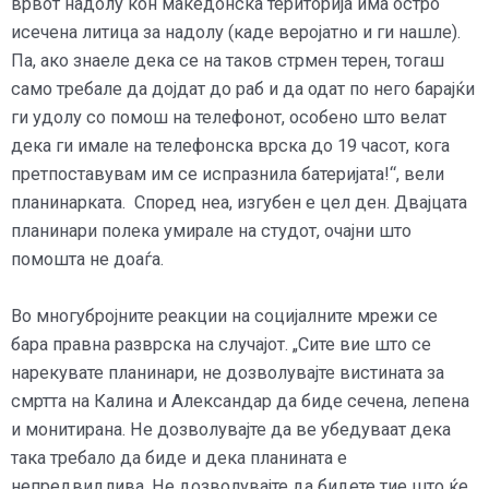
врвот надолу кон македонска територија има остро
исечена литица за надолу (каде веројатно и ги нашле).
Па, ако знаеле дека се на таков стрмен терен, тогаш
само требале да дојдат до раб и да одат по него барајќи
ги удолу со помош на телефонот, особено што велат
дека ги имале на телефонска врска до 19 часот, кога
претпоставувам им се испразнила батеријата!“, вели
планинарката. Според неа, изгубен е цел ден. Двајцата
планинари полека умирале на студот, очајни што
помошта не доаѓа.
Во многубројните реакции на социјалните мрежи се
бара правна разврска на случајот. „Сите вие што се
нарекувате планинари, не дозволувајте вистината за
смртта на Калина и Александар да биде сечена, лепена
и монитирана. Не дозволувајте да ве убедуваат дека
така требало да биде и дека планината е
непредвидлива. Не дозволувајте да бидете тие што ќе