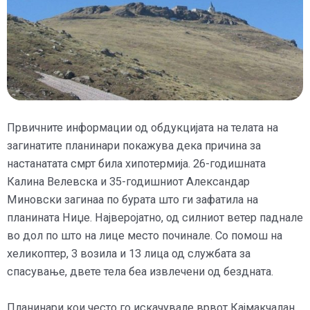
Првичните информации од обдукцијата на телата на
загинатите планинари покажува дека причина за
настанатата смрт била хипотермија. 26-годишната
Калина Велевска и 35-годишниот Александар
Миновски загинаа по бурата што ги зафатила на
планината Ниџе. Најверојатно, од силниот ветер паднале
во дол по што на лице место починале. Со помош на
хеликоптер, 3 возила и 13 лица од службата за
спасување, двете тела беа извлечени од бездната.
Планинари кои често го искачувале врвот Кајмакчалан