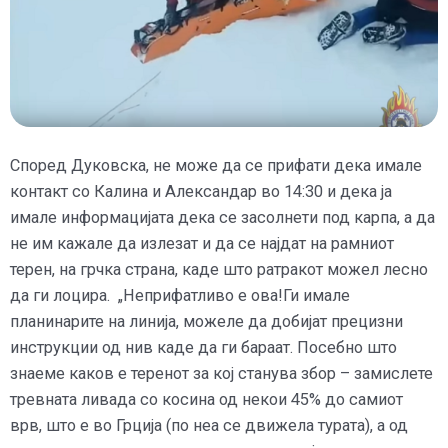
Според Дуковска, не може да се прифати дека имале
контакт со Калина и Александар во 14:30 и дека ја
имале информацијата дека се засолнети под карпа, а да
не им кажале да излезат и да се најдат на рамниот
терен, на грчка страна, каде што ратракот можел лесно
да ги лоцира. „Неприфатливо е ова!Ги имале
планинарите на линија, можеле да добијат прецизни
инструкции од нив каде да ги бараат. Посебно што
знаеме каков е теренот за кој станува збор – замислете
тревната ливада со косина од некои 45% до самиот
врв, што е во Грција (по неа се движела турата), а од