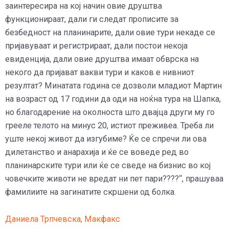
заинтересира на кој начин овие друштва
функционираат, дали ги следат прописите за
безбедност на планинарите, дали овие тури некаде се
пријавуваат и регистрираат, дали постои некоја
евиденција, дали овие друштва имаат обврска на
некого да пријават вакви тури и каков е нивниот
резултат? Минатата година се дозволи младиот Мартин
на возраст од 17 години да оди на ноќна тура на Шапка,
но благодарение на околноста што двајца други му го
грееле телото на минус 20, истиот преживеа. Треба ли
уште некој живот да изгубиме? Ќе се спречи ли ова
дилетанство и анарахија и ќе се воведе ред во
планинарските тури или ќе се сведе на бизнис во кој
човечките животи не вредат ни пет пари????“, прашуваа
фамилиите на загинатите скршени од болка.
Даниела Трпчевска, Макфакс