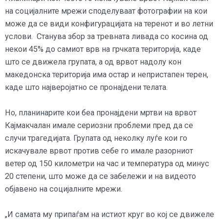
на социјалните мрежи споделуваат фотографии на кои
може да се види конфигурацијата на теренот и во летни
услови. Станува збор за тревната ливада со косина од
некои 45% до самиот врв на грчката територија, каде
што се движела групата, а од врвот надолу кон
македонска територија има остар и непристапен терен,
каде што најверојатно се пронајдени телата.
Но, планинарите кои беа пронајдени мртви на врвот
Кајмакчалан имале сериозни проблеми пред да се
случи трагедијата. Групата од неколку луѓе кои го
искачувале врвот против себе го имале разорниот
ветер од 150 километри на час и температура од минус
20 степени, што може да се забележи и на видеото
објавено на социјалните мрежи.
„И самата му припаѓам на истиот круг во кој се движеле