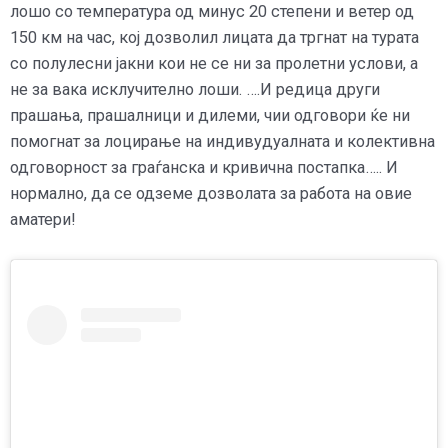
лошо со температура од минус 20 степени и ветер од
150 км на час, кој дозволил лицата да тргнат на турата
со полулесни јакни кои не се ни за пролетни услови, а
не за вака исклучително лоши. ….И редица други
прашања, прашалници и дилеми, чии одговори ќе ни
помогнат за лоцирање на индивудуалната и колективна
одговорност за граѓанска и кривична постапка….. И
нормално, да се одземе дозволата за работа на овие
аматери!