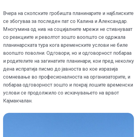
Вчера на скопските гробишта планинарите и најблиските
се збогуваа за последен пат со Калина и Александар.
Многумина од нив на социјалните мрежи не стивнуваат
со реакциите и револтот зошто воопшто се одржала
планинарската тура кога временските услови не биле
воопшто поволни. Одговори, но и одговорност побараа
и родителите на загинатите планинари, кои пред неколку
дена испратија писмо до јавноста во кое изразија
сомневање во професионалноста на организаторите, и
побараа одговорност зошто и покрај лошите временски
услови се продолжило со искачувањето на врвот
Кајмакчалан.