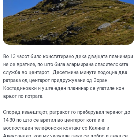
Во 13 часот било констатирано дека двајцата планинари
не се вратиле, по што била алармирана спасителската
служба во центарот. Десетмина минути подоцна два
ратрака од центарот придружувани од Зоран
Костадиновки и уште еден планинар се упатиле кон
врвот по потрага.
Според извештајот, ратракот го пребарувал теренот до
14.30 по што се вратил во центарот кога и е
воспоставен телефонски контакт со Калина и
Александар, кои му укажале дека се добро и дека се