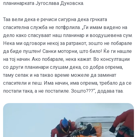
планинарката Југослава Дуковска.
Таа вели дека е речиси сигурна дека грчката
спасителна служба не потфрлила. „Ги имам видено на
дело како спасуваат наш планинар и воодушевена сум.
Нека ми одговори некој за ратракот, зошто не побарале
да биде пуштен! Санки моторни, што било! Ќе ги нашле
на тој начин. Ако побарале, нека кажат. Во консултации
со други планинари слушам дека, со добра опрема,
таму сепак и на такво време можеле да заминат
спасители и пеш. Има начин, има опрема, требало да се
постапи така, а не постапиле. Зошто???“, додава таа.