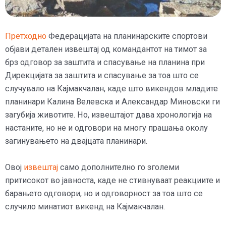
Претходно
Федерацијата на планинарските спортови
објави детален извештај од командантот на тимот за
брз одговор за заштита и спасување на планина при
Дирекцијата за заштита и спасување за тоа што се
случувало на Кајмакчалан, каде што викендов младите
планинари Калина Велевска и Александар Миновски ги
загубија животите. Но, извештајот дава хронологија на
настаните, но не и одговори на многу прашања околу
загинувањето на двајцата планинари.
Овој
извештај
само дополнително го зголеми
притисокот во јавноста, каде не стивнуваат реакциите и
барањето одговори, но и одговорност за тоа што се
случило минатиот викенд на Кајмакчалан.