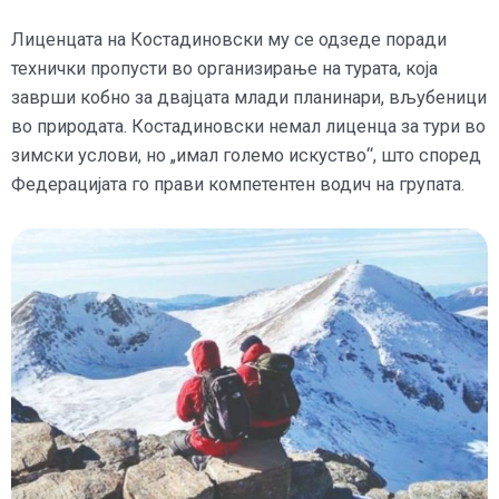
Лиценцата на Костадиновски му се одзеде поради
технички пропусти во организирање на турата, која
заврши кобно за двајцата млади планинари, вљубеници
во природата. Костадиновски немал лиценца за тури во
зимски услови, но „имал големо искуство“, што според
Федерацијата го прави компетентен водич на групата.