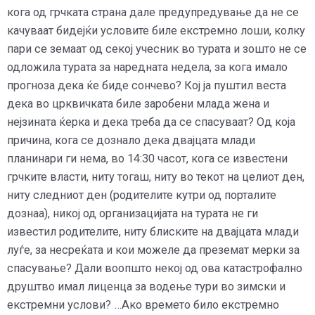
кога од грчката страна дале предупредување да не се
качуваат бидејќи условите биле екстремно лоши, колку
пари се земаат од секој учесник во турата и зошто не се
одложила турата за наредната недела, за кога имало
прогноза дека ќе биде сончево? Кој ја пуштил веста
дека во црквичката биле заробени млада жена и
нејзината ќерка и дека треба да се спасуваат? Од која
причина, кога се дознало дека двајцата млади
планинари ги нема, во 14:30 часот, кога се известени
грчките власти, ниту тогаш, ниту во текот на целиот ден,
ниту следниот ден (родителите кутри од порталите
дознаа), никој од организацијата на турата не ги
известил родителите, ниту блиските на двајцата млади
луѓе, за несреќата и кои можеле да преземат мерки за
спасување? Дали воопшто некој од ова катастрофално
друштво имал лиценца за водење тури во зимски и
екстремни услови? …Ако времето било екстремно