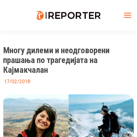
Skip
to
content
Mai
Me
Многу дилеми и неодговорени
прашања по трагедијата на
Кајмакчалан
17/02/2018