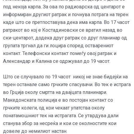
под некоја карпа. За ова по радиоврска од центарот е
информиран другиот ратрак и почнува потрага на терен
каде што се претпоставува дека има карпа. Во 17 часот
ратракот во кој е Костадиновски се вратил назад во
ски-центарот, додека друг ратрак со друг планинар од
групата тргнал да ги лоцира според остварениот
контакт. Телефонски контакт помеѓу овој ратрак и
Александар и Калина се одржувал до 19 часот.
Што се случувало по 19 часот никој не знае бидејќи на
терен останале само грчките спасувачи. Во тек е истрага
во Грција околу смртта на двајцата планинари.
Македонската полиција е во постојан контакт со
грчките колеги, од кои чекаат упатства околу
понатамошниот тек на истрагата. Се утврдува дали
станува збор за несреќа и кои се околностите кои
довеле до немилиот настан.