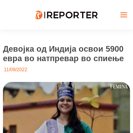
Skip
to
content
Mai
Me
Девојка од Индија освои 5900
евра во натпревар во спиење
11/09/2022