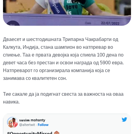
Дваесет и шестгодишната Трипарна Чакрабарти од
Калкута, Индија, стана шампион во натпревар во
спиење. Таа е првата девојка која спиела 100 дена по
девет часа без престан и освои награда од 5900 евра.
Натпреварот го организирала компанија која се
занимава со квалитетен сон.
Тие сакале да ја подигнат свеста за важноста на оваа
навика.