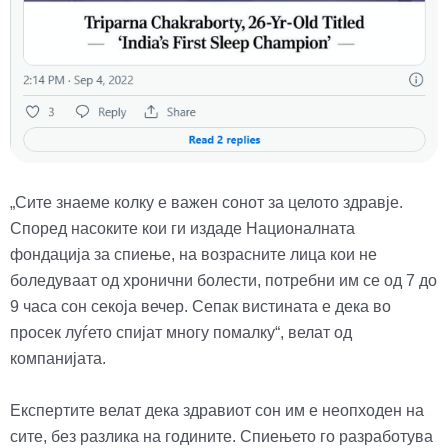
„Сите знаеме колку е важен сонот за целото здравје.
Според насоките кои ги издаде Националната
фондација за спиење, на возрасните лица кои не
боледуваат од хронични болести, потребни им се од 7 до
9 часа сон секоја вечер. Сепак вистината е дека во
просек луѓето спијат многу помалку“, велат од
компанијата.
Експертите велат дека здравиот сон им е неопходен на
сите, без разлика на годините. Спиењето го разработува