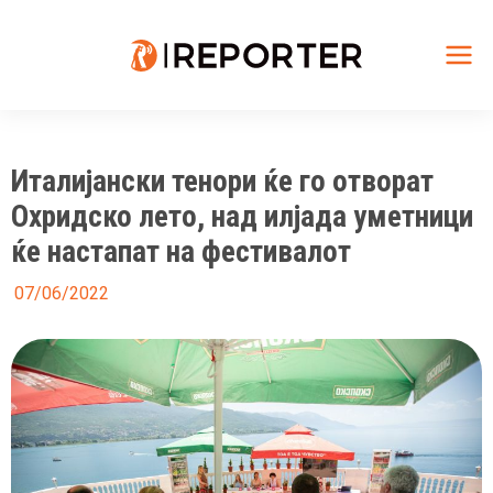
Skip
to
content
Mai
Me
Италијански тенори ќе гo отворат
Охридско лето, над илјада уметници
ќе настапат на фестивалот
07/06/2022