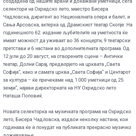
создадена од нашите врвни и докажани уметници, сега
селектори на Охридско лето, маестро Бисера
Чадловска, диригент во Националната опера и балет, и
Сања Арсовска, актерка од Драмскиот театар Скопје. На
годинешното 62. издание љубителите на уметноста ќе
имаат можност да уживаат во 36 концерти, 9 театарски
претстави и 6 настани во дополнителната програма. Од
12 јули до 20 август, на отворените сцени – Антички
театар, Долни Сарај, предворјето на црквата „Света
Софија“, како и самата црква „Света Софија“ и Центарот
за култура – ќе пречекаме над 1.000 уметници од 25
земји“, најави директорката на НУ Охридско лето
Наташа Поповиќ.
Новата селекторка на музичката програма на Охридско
лето, Бисера Чадловска, издвои неколку настани, кои
годинава ќе ѝ понудат на публиката прекрасно музичко
доживување.