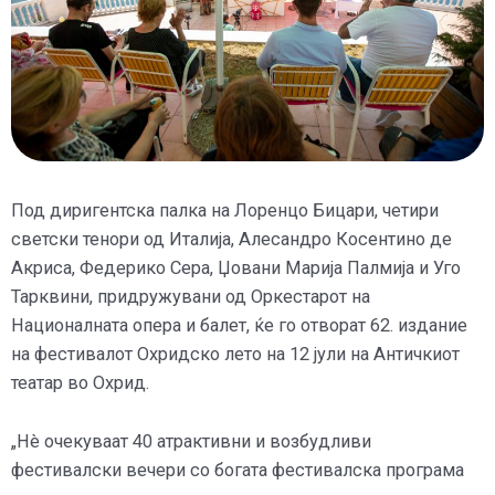
Под диригентска палка на Лоренцо Бицари, четири
светски тенори од Италија, Алесандро Косентино де
Акриса, Федерико Сера, Џовани Марија Палмија и Уго
Тарквини, придружувани од Оркестарот на
Националната опера и балет, ќе го отворат 62. издание
на фестивалот Охридско лето на 12 јули на Античкиот
театар во Охрид.
„Нè очекуваат 40 атрактивни и возбудливи
фестивалски вечери со богата фестивалска програма