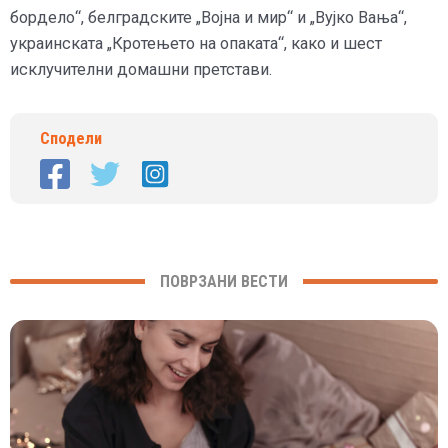
бордело“, белградските „Војна и мир“ и „Вујко Вања“,
украинската „Кротењето на опаката“, како и шест
исклучителни домашни претстави.
Сподели
ПОВРЗАНИ ВЕСТИ