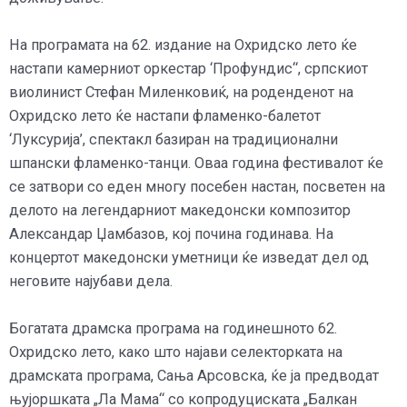
На програмата на 62. издание на Охридско лето ќе
настапи камерниот оркестар ‘Профундис“, српскиот
виолинист Стефан Миленковиќ, на роденденот на
Охридско лето ќе настапи фламенко-балетот
‘Луксурија’, спектакл базиран на традиционални
шпански фламенко-танци. Оваа година фестивалот ќе
се затвори со еден многу посебен настан, посветен на
делото на легендарниот македонски композитор
Александар Џамбазов, кој почина годинава. На
концертот македонски уметници ќе изведат дел од
неговите најубави дела.
Богатата драмска програма на годинешното 62.
Охридско лето, како што најави селекторката на
драмската програма, Сања Арсовска, ќе ја предводат
њујоршката „Ла Мама“ со копродуциската „Балкан