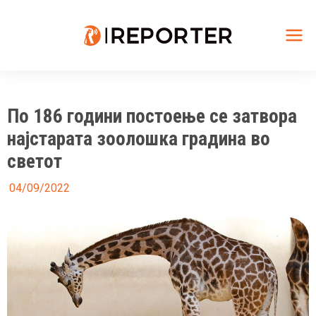
Skip
to
content
Mai
Me
По 186 години постоење се затвора
најстарата зоолошка градина во
светот
04/09/2022