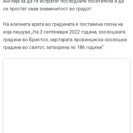
Англија за да ги испратат последните посетители и да
се простат оваа знаменитост во градот.
На влезната врата во градината е поставена плоча на
која пишува „На 3 септември 2022 година, зоолошката
градина во Бристол, најстарата провинциска зоолошка
градина во светот, затворена по 186 години“.