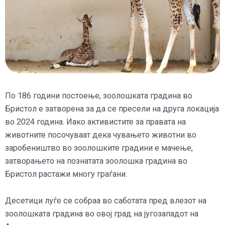
По 186 години постоење, зоолошката градина во
Бристол е затворена за да се пресели на друга локација
во 2024 година. Иако активистите за правата на
животните посочуваат дека чувањето животни во
заробеништво во зоолошките градини е мачење,
затворањето на познатата зоолошка градина во
Бристол растажи многу граѓани.
Десетици луѓе се собраа во саботата пред влезот на
зоолошката градина во овој град на југозападот на