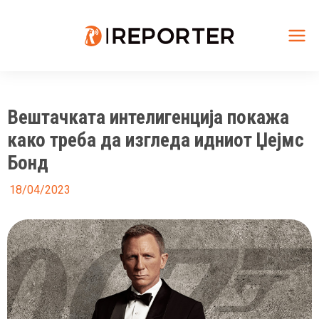
Skip
to
content
Mai
Me
Вештачката интелигенција покажа
како треба да изгледа идниот Џејмс
Бонд
18/04/2023