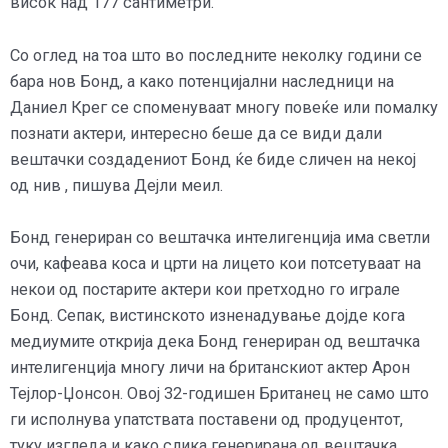
висок над 177 сантиметри.
Со оглед на тоа што во последните неколку години се
бара нов Бонд, а како потенцијални наследници на
Даниел Крег се споменуваат многу повеќе или помалку
познати актери, интересно беше да се види дали
вештачки создадениот Бонд ќе биде сличен на некој
од нив , пишува Дејли меил.
Бонд генериран со вештачка интелигенција има светли
очи, кафеава коса и црти на лицето кои потсетуваат на
некои од постарите актери кои претходно го играле
Бонд. Сепак, вистинското изненадување дојде кога
медиумите открија дека Бонд генериран од вештачка
интелигенција многу личи на британскиот актер Арон
Тејлор-Џонсон. Овој 32-годишен Британец не само што
ги исполнува упатствата поставени од продуцентот,
туку изгледа и како слика генерирана од вештачка