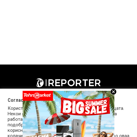
Согласност за колачиња (cookies)
Користиме колачиња за оптимизирање на страницата.
Некои од колачињата се од суштинско значење за
работата на страницата, а други помагаат да ја
подобриме оваа интернет страница и вашето
корисничко искуство. Напомена: задолжителните
колачиња се неопходни за користење и пристап до оваа