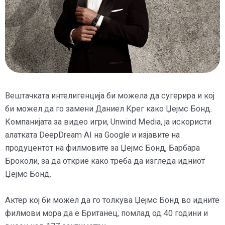
Вештачката интелигенција би можела да сугерира и кој
би можел да го замени Даниел Крег како Џејмс Бонд.
Компанијата за видео игри, Unwind Media, ја искористи
алатката DeepDream AI на Google и изјавите на
продуцентот на филмовите за Џејмс Бонд, Барбара
Броколи, за да открие како треба да изгледа идниот
Џејмс Бонд.
Актер кој би можел да го толкува Џејмс Бонд во идните
филмови мора да е Британец, помлад од 40 години и