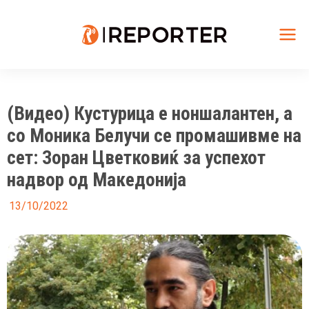
Skip
to
content
Mai
Me
(Видео) Кустурица е ноншалантен, а
со Моника Белучи се промашивме на
сет: Зоран Цветковиќ за успехот
надвор од Македонија
13/10/2022