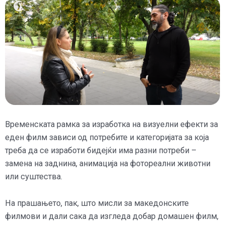
Временската рамка за изработка на визуелни ефекти за
еден филм зависи од потребите и категоријата за која
треба да се изработи бидејќи има разни потреби –
замена на заднина, анимација на фотореални животни
или суштества.
На прашањето, пак, што мисли за македонските
филмови и дали сака да изгледа добар домашен филм,