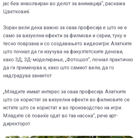
јас бев инволвиран во делот за анимација“, раскажа
Цветковиќ.
Зоран вели дека важно за оваа професија е што не е
само за визуелни ефекти за филмови и серии, туку е
тесно поврзана и со создавањето видеоигри. Алатките
што почнал да ги изучува на факултетските денови,
како 3Д, 3Д-моделирање, „Фотошоп“, почнал практично
да ги применува и, како што самиот вели, да го
надградува занаетот.
„Младите имаат интерес за оваа професија. Алатките
што се користат за визуелни ефекти во филмовите се
истите што се користат и во производство на игри.
Младите с
ѐ
повеќе одат во таа насока“, рече арт-
директорот.