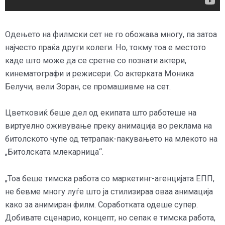
Одењето на филмски сет не го обожава многу, па затоа
најчесто праќа други колеги. Но, токму тоа е местото
каде што може да се сретне со познати актери,
кинематографи и режисери. Со актерката Моника
Белучи, вели Зоран, се промашивме на сет.
Цветковиќ беше дел од екипата што работеше на
виртуелно оживување преку анимација во реклама на
битолското чупе од тетрапак-пакувањето на млекото на
„Битолската млекарница“.
„Тоа беше тимска работа со маркетинг-агенцијата ЕПП,
не бевме многу луѓе што ја стилизираа оваа анимација
како за анимиран филм. Соработката одеше супер.
Добивате сценарио, концепт, но сепак е тимска работа,