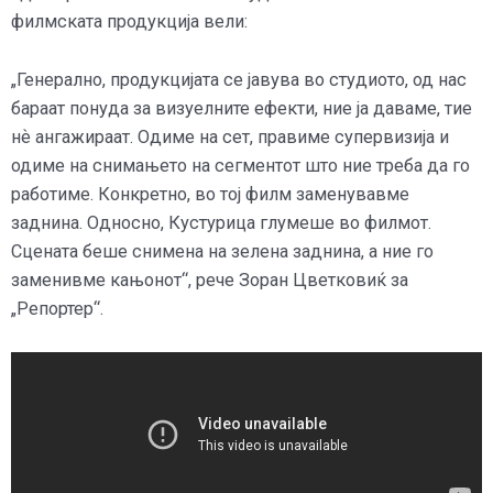
филмската продукција вели:
„Генерално, продукцијата се јавува во студиото, од нас
бараат понуда за визуелните ефекти, ние ја даваме, тие
нѐ ангажираат. Одиме на сет, правиме супервизија и
одиме на снимањето на сегментот што ние треба да го
работиме. Конкретно, во тој филм заменувавме
заднина. Односно, Кустурица глумеше во филмот.
Сцената беше снимена на зелена заднина, а ние го
заменивме кањонот“, рече Зоран Цветковиќ за
„Репортер“.