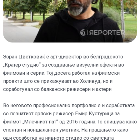
Зоран Цветковиќ е арт-директор во белградското
„Кратер студио“ за создавање визуелни ефекти во
филмови и серии. Тој досега работел на филмски
проекти што се прикажуваат во Холивуд, но и
соработувал со балкански режисери и актери.
Во неговото професионално портфолио е и соработката
со познатиот српски режисер Емир Кустурица за
филмот „Млечниот пат“ од 2016 година. Го опишува како
спонтан и ноншалантен уметник. На прашањето како
оди соработка на нивното студио со светската