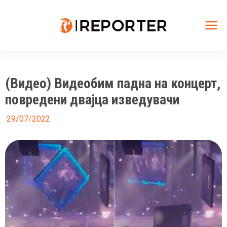
Skip
to
content
Mai
Me
(Видео) Видеобим падна на концерт,
повредени двајца изведувачи
29/07/2022