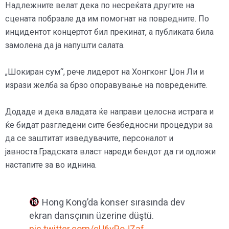
Надлежните велат дека по несреќата другите на
сцената побрзале да им помогнат на повредните. По
инцидентот концертот бил прекинат, а публиката била
замолена да ја напушти салата.
„Шокиран сум“, рече лидерот на Хонгконг Џон Ли и
изрази желба за брзо опоравување на повредените.
Додаде и дека владата ќе направи целосна истрага и
ќе бидат разгледени сите безбедносни процедури за
да се заштитат изведувачите, персоналот и
јавноста.Градската власт нареди бендот да ги одложи
настапите за во иднина.
Hong Kong’da konser sırasında dev
ekran dansçının üzerine düştü.
pic.twitter.com/cU6vPoJZaf