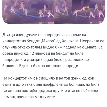
Двајца изведувачи се повредени за време на
концертот на бендот „Мирор“ од Хонгконг. Несреќата се
случила откако голем видео бим паднал на сцената. За
среќа никој од 12 членови на бендот не биле
повредени, а двајцата одма биле префрлени во
болница. Едниот бил со потешки повреди.
На концертот им се слошило и на три жени, од кои
едната исто така била префрлена во болница, но била
во свесна состојба, додека другите две не побарале
помош, пренесоа медиумите.