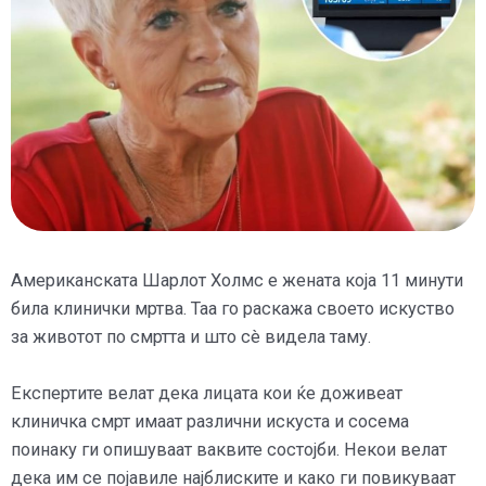
Американската Шарлот Холмс е жената која 11 минути
била клинички мртва. Таа го раскажа своето искуство
за животот по смртта и што сè видела таму.
Експертите велат дека лицата кои ќе доживеат
клиничка смрт имаат различни искуста и сосема
поинаку ги опишуваат ваквите состојби. Некои велат
дека им се појавиле најблиските и како ги повикуваат