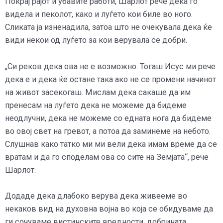
Покрај рајот и убавите работи, Шарлот рече дека го
видела и пеколот, како и луѓето кои биле во ного.
Сликата ја изненадила, затоа што не очекувала дека ќе
види некои од луѓето за кои верувала се добри.
„Си реков дека ова не е возможно. Тогаш Исус ми рече
дека е и дека ќе остане така ако не се промени начинот
на живот засекогаш. Мислам дека сакаше да им
пренесам на луѓето дека не можеме да бидеме
неодлучни, дека не можеме со едната нога да бидеме
во овој свет на гревот, а потоа да заминеме на небото.
Слушнав како татко ми ми вели дека имам време да се
вратам и да го споделам ова со сите на Земјата“, рече
Шарлот.
Додаде дека длабоко верува дека живееме во
некаков вид на духовна војна во која се обидуваме да
ги сочуваме вистинските вредности, добрината,