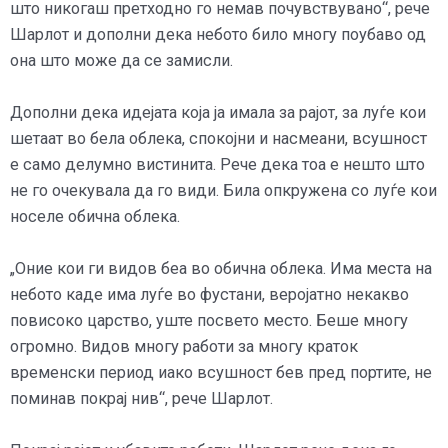
што никогаш претходно го немав почувствувано“, рече
Шарлот и дополни дека небото било многу поубаво од
она што може да се замисли.
Дополни дека идејата која ја имала за рајот, за луѓе кои
шетаат во бела облека, спокојни и насмеани, всушност
е само делумно вистинита. Рече дека тоа е нешто што
не го очекувала да го види. Била опкружена со луѓе кои
носеле обична облека.
„Оние кои ги видов беа во обична облека. Има места на
небото каде има луѓе во фустани, веројатно некакво
повисоко царство, уште посвето место. Беше многу
огромно. Видов многу работи за многу краток
временски период иако всушност бев пред портите, не
поминав покрај нив“, рече Шарлот.