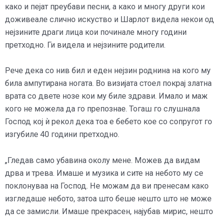
како и пејат преубави песни, а како и многу други кои
доживеале слично искуство и Шарлот видела некои од
нејзините драги лица кои починале многу години
претходно. Ги видела и нејзините родители.
Рече дека со нив бил и еден нејзин роднина на кого му
била ампутирана ногата. Во визијата стоел покрај златна
врата со двете нозе кои му биле здрави. Имало и маж
кого не можела да го препознае. Тогаш го слушнала
Господ кој ѝ рекол дека тоа е бебето кое со сопругот го
изгубиле 40 години претходно.
„Гледав само убавина околу мене. Можев да видам
дрва и трева. Имаше и музика и сите на небото му се
поклонуваа на Господ. Не можам да ви пренесам како
изгледаше небото, затоа што беше нешто што не може
да се замисли. Имаше прекрасен, најубав мирис, нешто