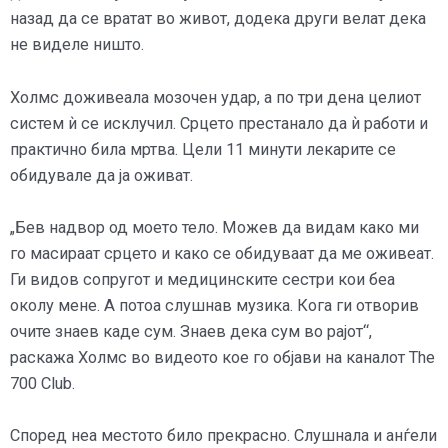
назад да се вратат во живот, додека други велат дека
не виделе ништо.
Холмс доживеала мозочен удар, а по три дена целиот
систем ѝ се исклучил. Срцето престанало да ѝ работи и
практично била мртва. Цели 11 минути лекарите се
обидувале да ја оживат.
„Бев надвор од моето тело. Можев да видам како ми
го масираат срцето и како се обидуваат да ме оживеат.
Ги видов сопругот и медицинските сестри кои беа
околу мене. А потоа слушнав музика. Кога ги отворив
очите знаев каде сум. Знаев дека сум во рајот“,
раскажа Холмс во видеото кое го објави на каналот The
700 Club.
Според неа местото било прекрасно. Слушнала и анѓели