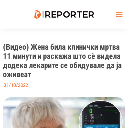
Skip
to
content
Mai
Me
(Видео) Жена била клинички мртва
11 минути и раскажа што сè видела
додека лекарите се обидувале да ја
оживеат
31/10/2022