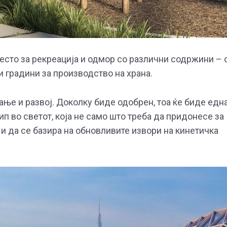
есто за рекреација и одмор со различни содржини – 
и градини за производство на храна.
ње и развој. Доколку биде одобрен, тоа ќе биде едн
п во светот, која не само што треба да придонесе за
 и да се базира на обновливите извори на кинетичка