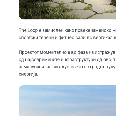
The Loop е замислен како повеќенаменско м
спортски терени и фитнес сали до вертикалн
Проектот моментално е во фаза на истражува
од најсовремените инфраструктури од овој ти
намалување на загадувањето во градот, туку
енергија.