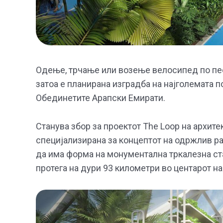
Одење, трчање или возење велосипед по песо
затоа е планирана изградба на најголемата 
Обединетите Арапски Емирати.
Станува збор за проектот The Loop на архите
специјализирана за концептот на одржлив ра
да има форма на монументална тркалезна стак
протега на дури 93 километри во центарот на