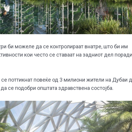
ри би можеле да се контролираат внатре, што би им
тивности кои често се ставаат на задниот дел порад
да се поттикнат повеќе од 3 милиони жители на Дубаи 
л да се подобри општата здравствена состојба.