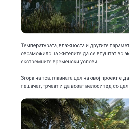
Температурата, влажноста и другите парамет
овозможило на жителите да се впуштат во ак
екстремните временски услови.
Згора на тоа, главната цел на овој проект е 
пешачат, трчаат и да возат велосипед со це