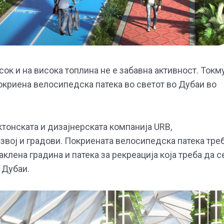
к и на висока топлина не е забавна активност. Токм
покриена велосипедска патека во светот во Дубаи во
ктонската и дизајнерската компанија URB,
звој и градови. Покриената велосипедска патека тре
лена градина и патека за рекреација која треба да с
 Дубаи.