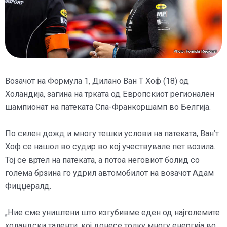
Возачот на Формула 1, Дилано Ван Т Хоф (18) од
Холандија, загина на трката од Европскиот регионален
шампионат на патеката Спа-Франкоршамп во Белгија.
По силен дожд и многу тешки услови на патеката, Ван’т
Хоф се нашол во судир во кој учествувале пет возила.
Тој се вртел на патеката, а потоа неговиот болид со
голема брзина го удрил автомобилот на возачот Адам
Фицџералд.
„Ние сме уништени што изгубивме еден од најголемите
холандски таленти, кој донесе толку многу енергија во