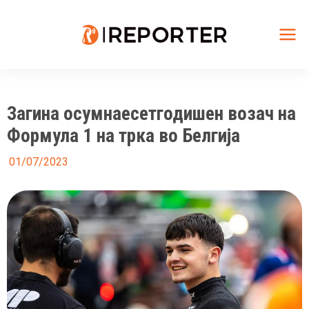
Skip
to
content
Mai
Me
Загина осумнаесетгодишен возач на
Формула 1 на трка во Белгија
01/07/2023