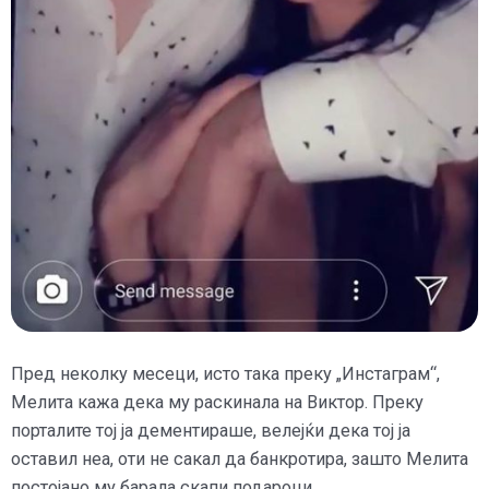
Пред неколку месеци, исто така преку „Инстаграм“,
Мелита кажа дека му раскинала на Виктор. Преку
порталите тој ја дементираше, велејќи дека тој ја
оставил неа, оти не сакал да банкротира, зашто Мелита
постојано му барала скапи подароци.