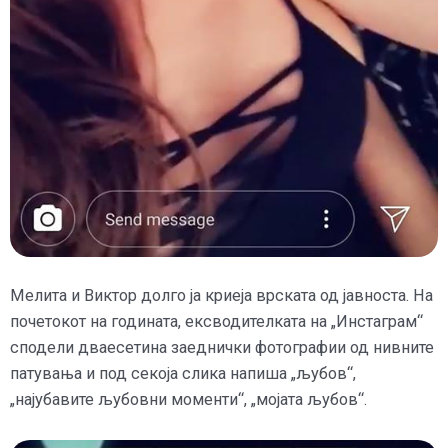
Мелита и Виктор долго ја криеја врската од јавноста. На
почетокот на годината, ексводителката на „Инстаграм“
сподели дваесетина заеднички фотографии од нивните
патувања и под секоја слика напиша „љубов“,
„најубавите љубовни моменти“, „мојата љубов“.