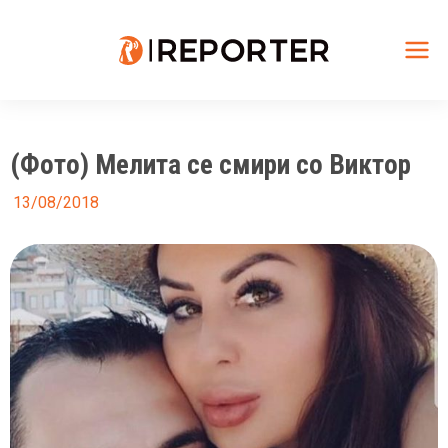
Skip
to
content
Mai
Me
(Фото) Мелита се смири со Виктор
13/08/2018