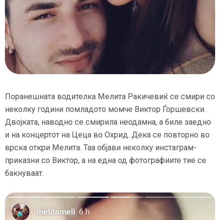
Поранешната водителка Мелита Ракичевиќ се смири со
неколку години помладото момче Виктор Ѓоршевски.
Двојката, наводно се смирила неодамна, а биле заедно
и на концертот на Цеца во Охрид. Дека се повторно во
врска откри Мелита. Таа објави неколку инстаграм-
приказни со Виктор, а на една од фотографиите тие се
бакнуваат.