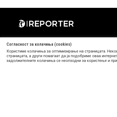
Согласност за колачиња (cookies)
Користиме колачиња за оптимизирање на страницата. Некои
страницата, а други помагаат да ја подобриме оваа интерне
Copyright © 2026 Reporter.mk | Member of Clip Media Group
задолжителните колачиња се неопходни за користење и при