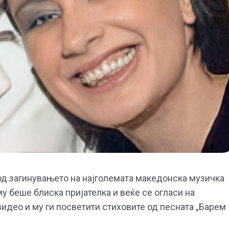
 од загинувањето на најголемата македонска музичка
 беше блиска пријателка и веќе се огласи на
видео и му ги посветити стиховите од песната „Барем