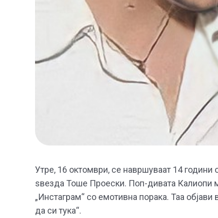
Утре, 16 октомври, се навршуваат 14 години
ѕвезда Тоше Проески. Поп-дивата Калиопи му
„Инстаграм“ со емотивна порака. Таа објави 
да си тука“.