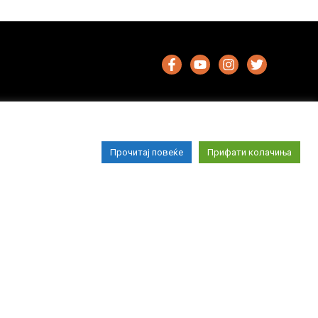
Прочитај повеќе
Прифати колачиња
Импресум
Маркетинг
Контакт
Услови за користење