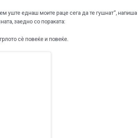
арем уште еднаш моите раце сега да те гушнат“, напиша
ната, заедно со пораката:
грлото с
ѐ
повеќе и повеќе.