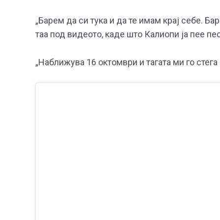
„Барем да си тука и да те имам крај себе. Б
таа под видеото, каде што Калиопи ја пее пес
„Наближува 16 октомври и тагата ми го стега 