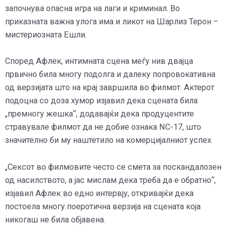
започнува опасна игра на лаги и криминал. Во
приказната важна улога има и ликот на Шарлиз Терон –
мистериозната Ешли.
Според Афлек, интимната сцена меѓу нив двајца
првично била многу подолга и далеку попровокативна
од верзијата што на крај завршила во филмот. Актерот
подоцна со доза хумор изјавил дека сцената била
„премногу жешка“, додавајќи дека продуцентите
стравувале филмот да не добие ознака NC-17, што
значително би му наштетило на комерцијалниот успех.
„Сексот во филмовите често се смета за поскандалозен
од насилството, а јас мислам дека треба да е обратно“,
изјавил Афлек во едно интервју, откривајќи дека
постоела многу поеротична верзија на сцената која
никогаш не била објавена.