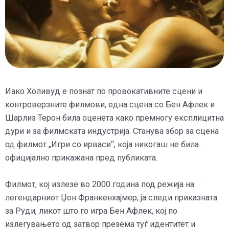
Иако Холивуд е познат по провокативните сцени и
контроверзните филмови, една сцена со Бен Афлек и
Шарлиз Терон била оценета како премногу експлицитна
дури и за филмската индустрија. Станува збор за сцена
од филмот „Игри со ирваси“, која никогаш не била
официјално прикажана пред публиката.
Филмот, кој излезе во 2000 година под режија на
легендарниот Џон Франкенхајмер, ја следи приказната
за Руди, ликот што го игра Бен Афлек, кој по
излегувањето од затвор презема туѓ идентитет и