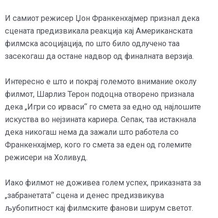
И самиот режисер Џон Франкенхајмер признал дека
сцената предизвикала реакција кај Американската
филмска асоцијација, по што било одлучено таа
засекогаш да остане надвор од финалната верзија.
Интересно е што и покрај големото внимание околу
филмот, Шарлиз Терон подоцна отворено признала
дека „Игри со ирваси“ го смета за едно од најлошите
искуства во нејзината кариера. Сепак, таа истакнала
дека никогаш нема да зажали што работела со
Франкенхајмер, кого го смета за еден од големите
режисери на Холивуд.
Иако филмот не доживеа голем успех, приказната за
„забранетата“ сцена и денес предизвикува
љубопитност кај филмските фанови ширум светот.