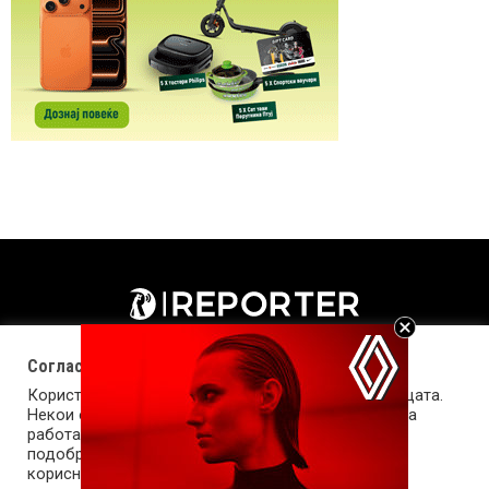
Согласност за колачиња (cookies)
Користиме колачиња за оптимизирање на страницата.
Некои од колачињата се од суштинско значење за
работата на страницата, а други помагаат да ја
подобриме оваа интернет страница и вашето
корисничко искуство. Напомена: задолжителните