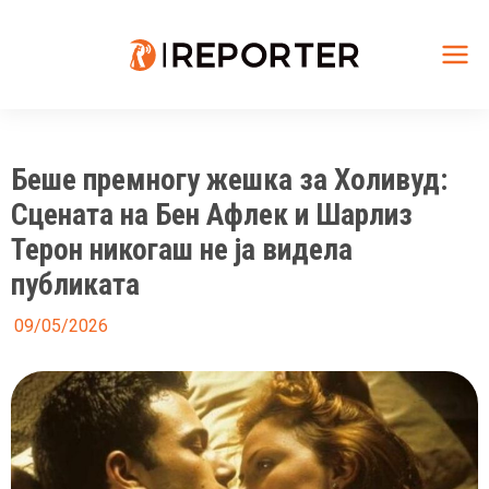
Skip
to
content
Mai
Me
Беше премногу жешка за Холивуд:
Сцената на Бен Афлек и Шарлиз
Терон никогаш не ја видела
публиката
09/05/2026