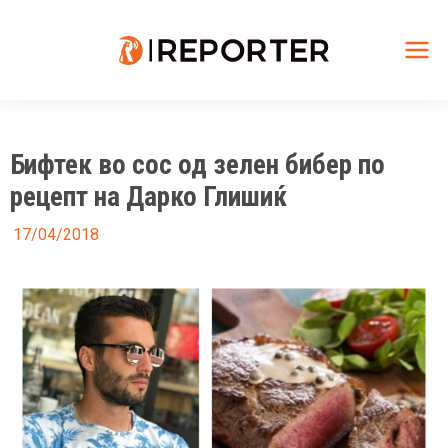
Skip
to
content
Mai
Me
Бифтек во сос од зелен бибер по
рецепт на Дарко Глишиќ
17/04/2018