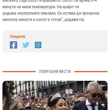
вискито, соја сосот и брашното. Сосот се крчка 3-4
минути на мала температура. На крајот се
додава неутралната павлака. Се остава да прокрчка
неколку минути и сосот е готов“, додава тој.
Сподели
ПОВРЗАНИ ВЕСТИ