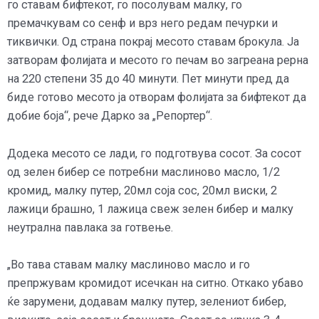
го ставам бифтекот, го посолувам малку, го
премачкувам со сенф и врз него редам печурки и
тиквички. Од страна покрај месото ставам брокула. Ја
затворам фолијата и месото го печам во загреана рерна
на 220 степени 35 до 40 минути. Пет минути пред да
биде готово месото ја отворам фолијата за бифтекот да
добие боја“, рече Дарко за „Репортер“.
Додека месото се лади, го подготвува сосот. За сосот
од зелен бибер се потребни маслиново масло, 1/2
кромид, малку путер, 20мл соја сос, 20мл виски, 2
лажици брашно, 1 лажица свеж зелен бибер и малку
неутрална павлака за готвење.
„Во тава ставам малку маслиново масло и го
препржувам кромидот исечкан на ситно. Откако убаво
ќе зарумени, додавам малку путер, зелениот бибер,