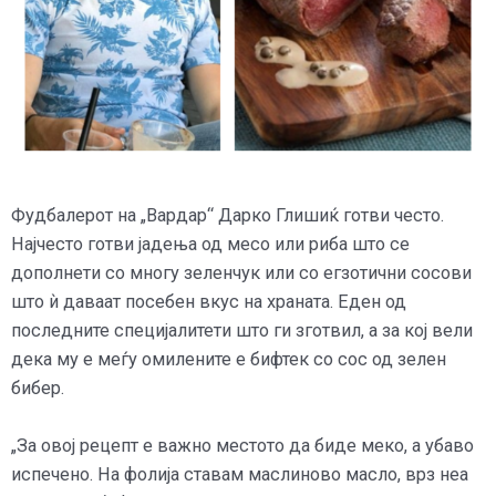
Фудбалерот на „Вардар“ Дарко Глишиќ готви често.
Најчесто готви јадења од месо или риба што се
дополнети со многу зеленчук или со егзотични сосови
што ѝ даваат посебен вкус на храната. Еден од
последните специјалитети што ги зготвил, а за кој вели
дека му е меѓу омилените е бифтек со сос од зелен
бибер.
„За овој рецепт е важно местото да биде меко, а убаво
испечено. На фолија ставам маслиново масло, врз неа